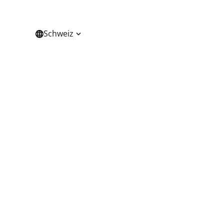
Schweiz
R UNS