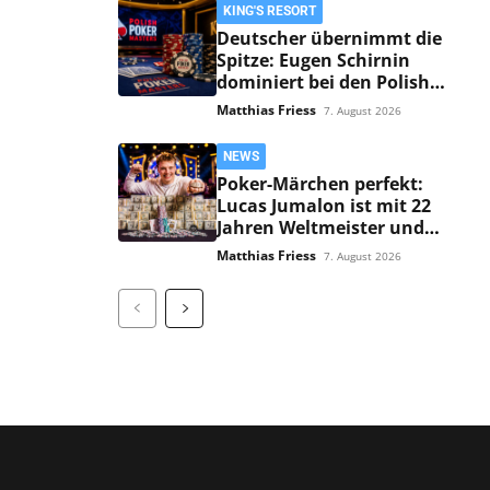
KING'S RESORT
Deutscher übernimmt die
Spitze: Eugen Schirnin
dominiert bei den Polish
Poker Masters
Matthias Friess
7. August 2026
NEWS
Poker-Märchen perfekt:
Lucas Jumalon ist mit 22
Jahren Weltmeister und
gewinnt 10 Millionen Dollar
Matthias Friess
7. August 2026