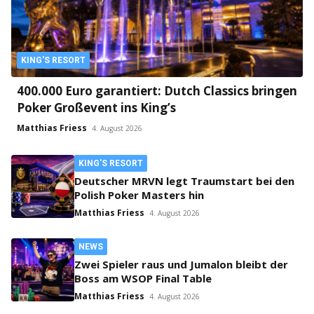
KING'S RESORT
400.000 Euro garantiert: Dutch Classics bringen
Poker Großevent ins King’s
Matthias Friess
4. August 2026
KING'S RESORT
Deutscher MRVN legt Traumstart bei den
Polish Poker Masters hin
Matthias Friess
4. August 2026
NEWS
Zwei Spieler raus und Jumalon bleibt der
Boss am WSOP Final Table
Matthias Friess
4. August 2026