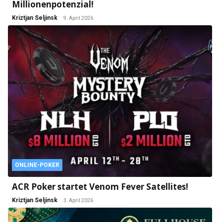
Millionenpotenzial!
Kriztjan Seljinsk
9. April 2026
ONLINE-POKER
ACR Poker startet Venom Fever Satellites!
Kriztjan Seljinsk
3. April 2026