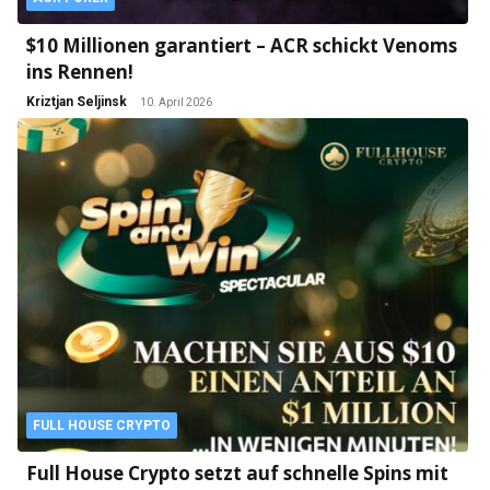
$10 Millionen garantiert – ACR schickt Venoms
ins Rennen!
Kriztjan Seljinsk
10. April 2026
FULL HOUSE CRYPTO
Full House Crypto setzt auf schnelle Spins mit