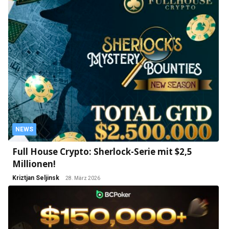
NEWS
Full House Crypto: Sherlock-Serie mit $2,5
Millionen!
Kriztjan Seljinsk
28. März 2026