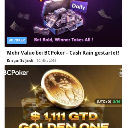
BCPOKER
Mehr Value bei BCPoker – Cash Rain gestartet!
Kriztjan Seljinsk
20. März 2026