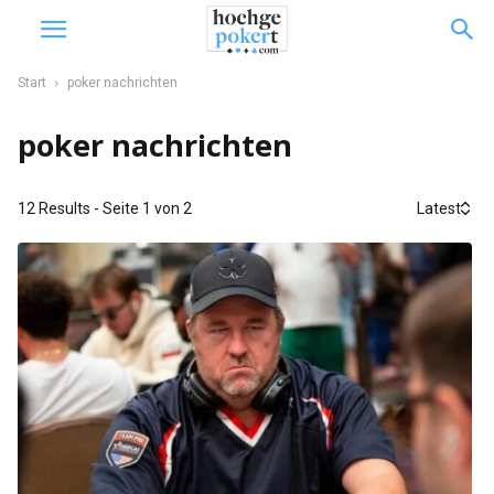
Start
poker nachrichten
poker nachrichten
12 Results - Seite 1 von 2
Latest