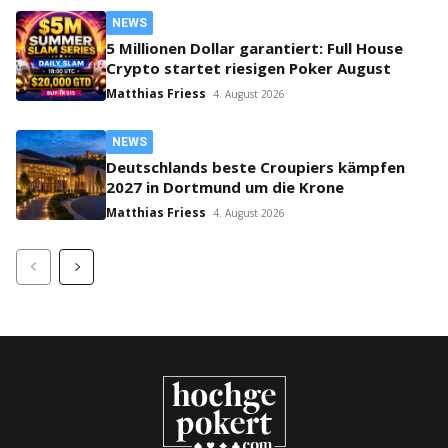
NEWS
5 Millionen Dollar garantiert: Full House
Crypto startet riesigen Poker August
Matthias Friess
4. August 2026
NEWS
Deutschlands beste Croupiers kämpfen
2027 in Dortmund um die Krone
Matthias Friess
4. August 2026