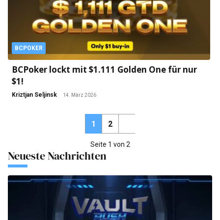
BCPOKER
BCPoker lockt mit $1.111 Golden One für nur
$1!
Kriztjan Seljinsk
14. März 2026
1
2
Seite 1 von 2
Neueste Nachrichten