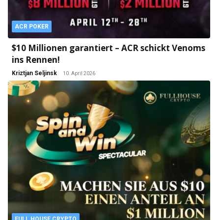
ACR POKER
$10 Millionen garantiert – ACR schickt Venoms
ins Rennen!
Kriztjan Seljinsk
10. April 2026
FULL HOUSE CRYPTO