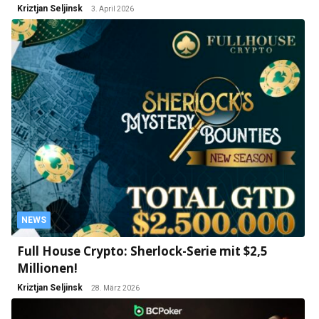
Kriztjan Seljinsk
3. April 2026
NEWS
Full House Crypto: Sherlock-Serie mit $2,5
Millionen!
Kriztjan Seljinsk
28. März 2026