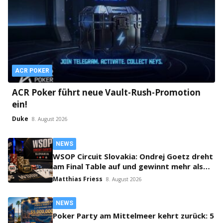
ACR POKER
ACR Poker führt neue Vault-Rush-Promotion
ein!
Duke
8. August 2026
NEWS
WSOP Circuit Slovakia: Ondrej Goetz dreht
am Final Table auf und gewinnt mehr als
100.000 Euro
Matthias Friess
8. August 2026
NEWS
Poker Party am Mittelmeer kehrt zurück: 5