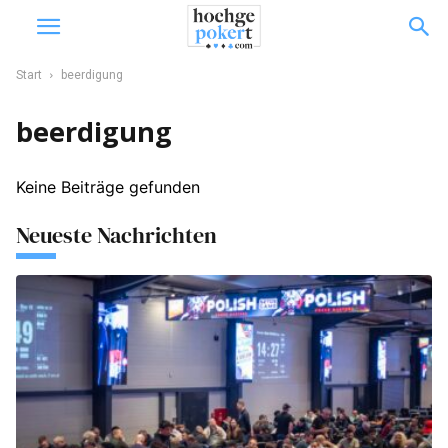
Start
beerdigung
beerdigung
Keine Beiträge gefunden
Neueste Nachrichten