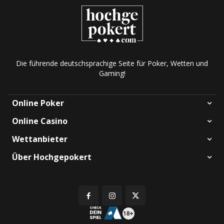
Die führende deutschsprachige Seite für Poker, Wetten und
Gaming!
Online Poker
Online Casino
Wettanbieter
Über Hochgepokert