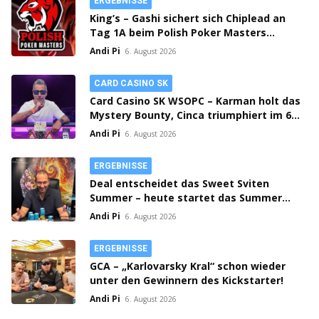
ERGEBNISSE
King’s – Gashi sichert sich Chiplead an
Tag 1A beim Polish Poker Masters
Mystery Bounty!
Andi Pi
6. August 2026
CARD CASINO SK
Card Casino SK WSOPC – Karman holt das
Mystery Bounty, Cinca triumphiert im 6-
Max!
Andi Pi
6. August 2026
ERGEBNISSE
Deal entscheidet das Sweet Sviten
Summer – heute startet das Summer
Open Bounty!
Andi Pi
6. August 2026
ERGEBNISSE
GCA – „Karlovarsky Kral“ schon wieder
unter den Gewinnern des Kickstarter!
Andi Pi
6. August 2026