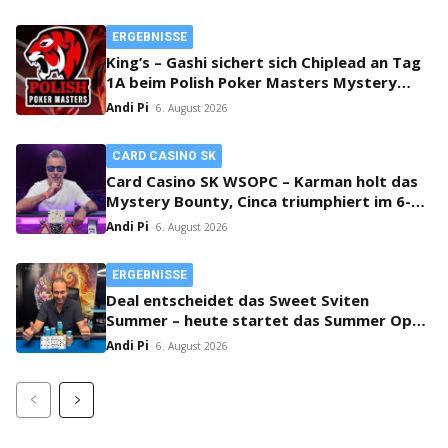
ERGEBNISSE
King’s – Gashi sichert sich Chiplead an Tag
1A beim Polish Poker Masters Mystery
Bounty!
Andi Pi
6. August 2026
CARD CASINO SK
Card Casino SK WSOPC – Karman holt das
Mystery Bounty, Cinca triumphiert im 6-
Max!
Andi Pi
6. August 2026
ERGEBNISSE
Deal entscheidet das Sweet Sviten
Summer – heute startet das Summer Open
Bounty!
Andi Pi
6. August 2026