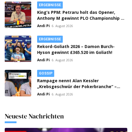
ERGEBNISSE
King’s PPM: Petraru holt das Opener,
Anthony M gewinnt PLO Championship –
Prag spielt Flight 1C Million Crown!
Andi Pi
6. August 2026
ERGEBNISSE
Rekord-Goliath 2026 – Damon Burch-
Hyson gewinnt £365.520 im Goliath!
Andi Pi
6. August 2026
GOSSIP
Rampage nennt Alan Kessler
„Krebsgeschwür der Pokerbranche“ –
Streit auf X eskaliert!
Andi Pi
6. August 2026
Neueste Nachrichten