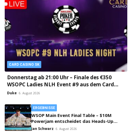
CARD CASINO SK
Donnerstag ab 21:00 Uhr – Finale des €350
WSOPC Ladies NLH Event #9 aus dem Card
Casino SK!
Duke
6. August 2026
ERGEBNISSE
WSOP Main Event Final Table – $10M
Powerjam entscheidet das Heads-Up
zwischen Jumalon und Saaskilahti!
Jan Schwarz
6. August 2026