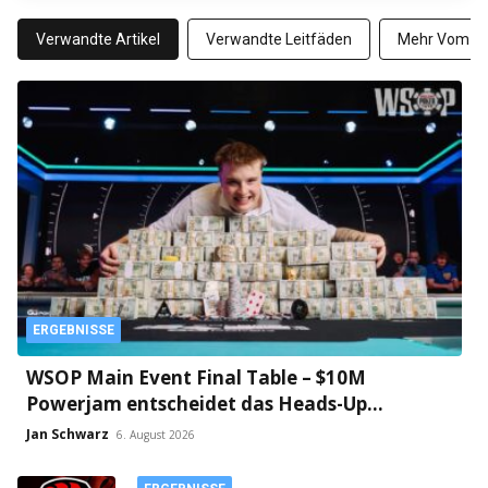
Verwandte Artikel
Verwandte Leitfäden
Mehr Vom Au
ERGEBNISSE
WSOP Main Event Final Table – $10M
Powerjam entscheidet das Heads-Up
zwischen Jumalon und Saaskilahti!
Jan Schwarz
6. August 2026