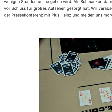
wenigen Stunden online gehen wird. Als Schmankerl dann
vor Schluss für großes Aufsehen gesorgt hat. Wir verabs
der Pressekonferenz mit Pius Heinz und melden uns mor