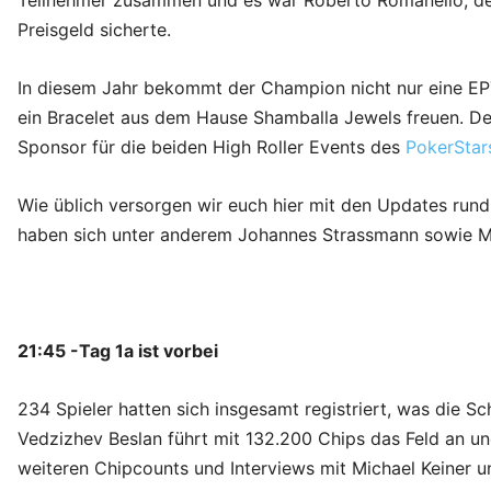
Teilnehmer zusammen und es war Roberto Romanello, der
Preisgeld sicherte.
In diesem Jahr bekommt der Champion nicht nur eine EPT
ein Bracelet aus dem Hause Shamballa Jewels freuen. Der
Sponsor für die beiden High Roller Events des
PokerStar
Wie üblich versorgen wir euch hier mit den Updates rund
haben sich unter anderem Johannes Strassmann sowie Mi
21:45 -Tag 1a ist vorbei
234 Spieler hatten sich insgesamt registriert, was die S
Vedzizhev Beslan führt mit 132.200 Chips das Feld an und
weiteren Chipcounts und Interviews mit Michael Keiner u