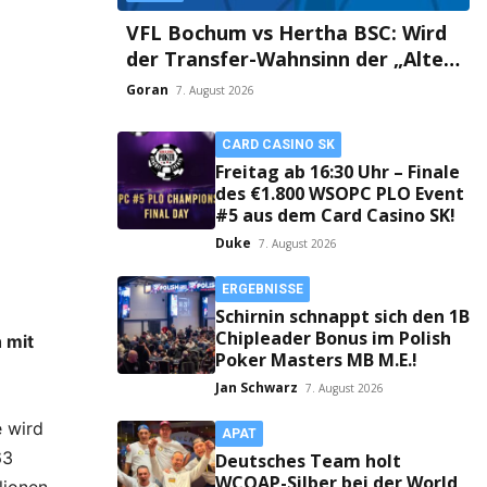
VFL Bochum vs Hertha BSC: Wird
der Transfer-Wahnsinn der „Alten
Dame“ zum Verhängnis?
Goran
7. August 2026
CARD CASINO SK
Freitag ab 16:30 Uhr – Finale
des €1.800 WSOPC PLO Event
#5 aus dem Card Casino SK!
Duke
7. August 2026
ERGEBNISSE
Schirnin schnappt sich den 1B
Chipleader Bonus im Polish
 mit
Poker Masters MB M.E.!
Jan Schwarz
7. August 2026
e wird
APAT
63
Deutsches Team holt
WCOAP-Silber bei der World