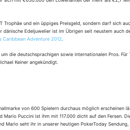
 sich mit €630.000 den Löwenanteil der mehr als €2,7 Mil
 Trophäe und ein üppiges Preisgeld, sondern darf sich au
 dänische Edeljuwelier ist im Übrigen seit neustem auch d
s Caribbean Adventure 2012
.
 um die deutschsprachigen sowie internationalen Pros. Für
chael Keiner angekündigt.
challmarke von 600 Spielern durchaus möglich erscheinen lä
 Mario Puccini ist ihm mit 117.000 dicht auf den Fersen. Di
nd Mario seht ihr in unserer heutigen PokerToday Sendung, 