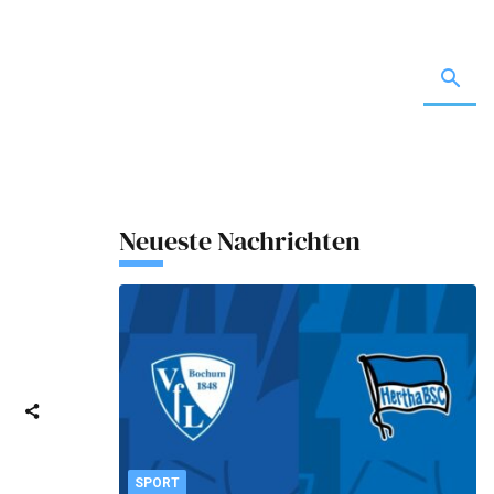
Neueste Nachrichten
SPORT