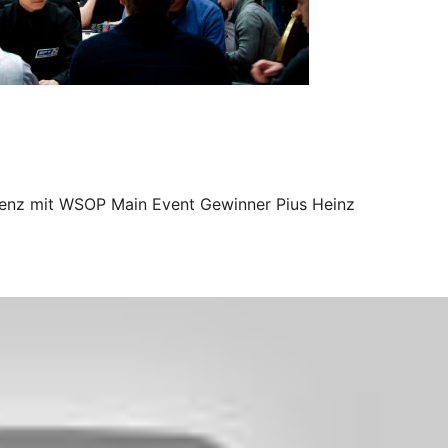
erenz mit WSOP Main Event Gewinner Pius Heinz