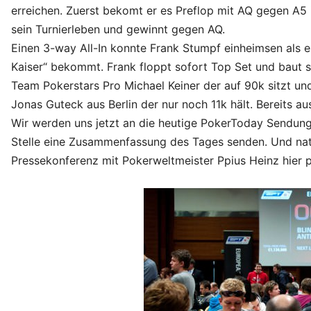
erreichen. Zuerst bekomt er es Preflop mit AQ gegen A5 i
sein Turnierleben und gewinnt gegen AQ.
Einen 3-way All-In konnte Frank Stumpf einheimsen als e
Kaiser“ bekommt. Frank floppt sofort Top Set und baut s
Team Pokerstars Pro Michael Keiner der auf 90k sitzt un
Jonas Guteck aus Berlin der nur noch 11k hält. Bereits a
Wir werden uns jetzt an die heutige PokerToday Sendun
Stelle eine Zusammenfassung des Tages senden. Und natü
Pressekonferenz mit Pokerweltmeister Ppius Heinz hier 