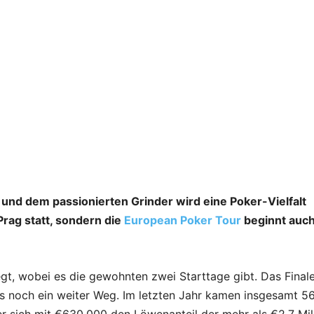
und dem passionierten Grinder wird eine Poker-Vielfalt
Prag statt, sondern die
European Poker Tour
beginnt auch
gt, wobei es die gewohnten zwei Starttage gibt. Das Final
 noch ein weiter Weg. Im letzten Jahr kamen insgesamt 5