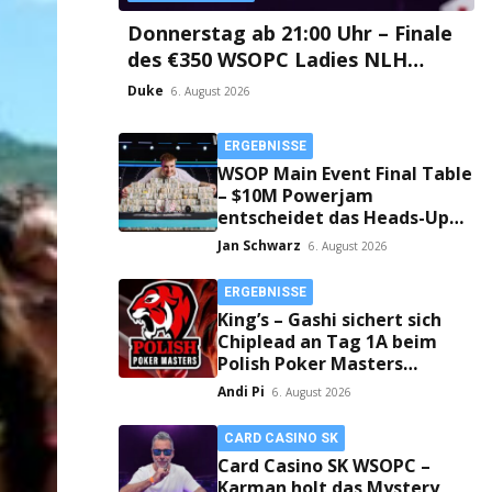
Donnerstag ab 21:00 Uhr – Finale
des €350 WSOPC Ladies NLH
Event #9 aus dem Card Casino SK!
Duke
6. August 2026
ERGEBNISSE
WSOP Main Event Final Table
– $10M Powerjam
entscheidet das Heads-Up
zwischen Jumalon und
Jan Schwarz
6. August 2026
Saaskilahti!
ERGEBNISSE
King’s – Gashi sichert sich
Chiplead an Tag 1A beim
Polish Poker Masters
Mystery Bounty!
Andi Pi
6. August 2026
CARD CASINO SK
Card Casino SK WSOPC –
Karman holt das Mystery