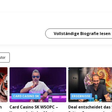
Vollständige Biografie lesen
tor
CARD CASINO SK
ERGEBNISSE
h
Card Casino SK WSOPC –
Deal entscheidet das