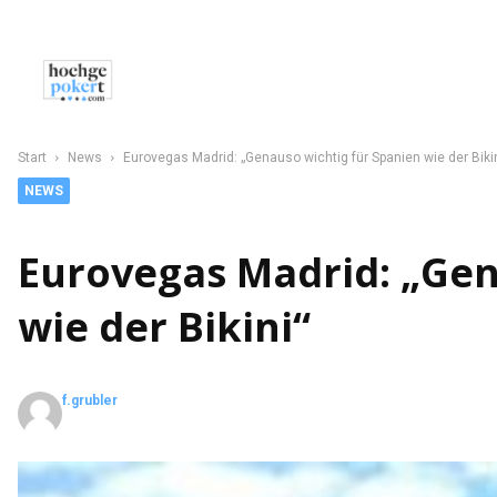
NEWS
POKER
CASINO
SPORT
C
Start
News
Eurovegas Madrid: „Genauso wichtig für Spanien wie der Biki
NEWS
Eurovegas Madrid: „Gen
wie der Bikini“
f.grubler