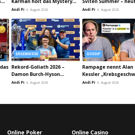
m
Karman holt das Mystery
Sviten Summer – heu
Bounty, Cinca triumphiert
startet das Summer 
Andi Pi
Andi Pi
6. August 2026
6. August 2026
im 6-Max!
Bounty!
ERGEBNISSE
GOSSIP
 das
Rekord-Goliath 2026 –
Rampage nennt Alan
Damon Burch-Hyson
Kessler „Krebsgeschw
hip
gewinnt £365.520 im
Pokerbranche“ – Strei
Andi Pi
Andi Pi
6. August 2026
6. August 2026
Goliath!
X eskaliert!
Online Poker
Online Casino