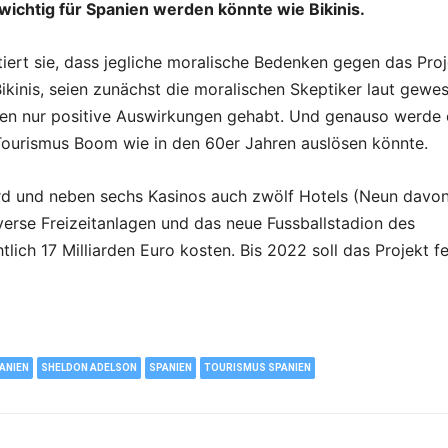
chtig für Spanien werden könnte wie Bikinis.
iert sie, dass jegliche moralische Bedenken gegen das Proj
Bikinis, seien zunächst die moralischen Skeptiker laut gewe
ien nur positive Auswirkungen gehabt. Und genauso werde 
Tourismus Boom wie in den 60er Jahren auslösen könnte.
rd und neben sechs Kasinos auch zwölf Hotels (Neun davon
iverse Freizeitanlagen und das neue Fussballstadion des
lich 17 Milliarden Euro kosten. Bis 2022 soll das Projekt fe
ANIEN
SHELDON ADELSON
SPANIEN
TOURISMUS SPANIEN