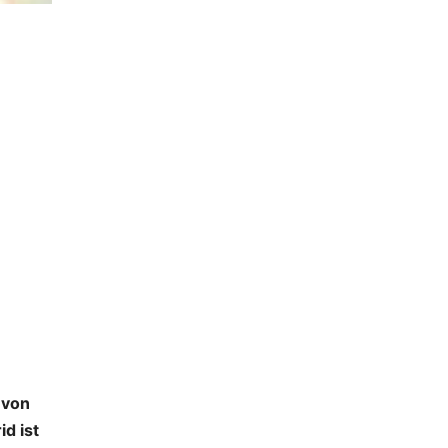
 von
d ist