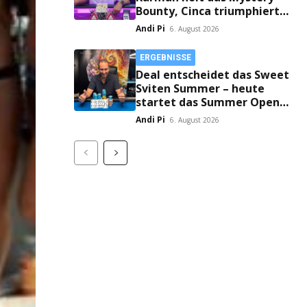
Bounty, Cinca triumphiert
im 6-Max!
Andi Pi
6. August 2026
ERGEBNISSE
Deal entscheidet das Sweet
Sviten Summer – heute
startet das Summer Open
Bounty!
Andi Pi
6. August 2026