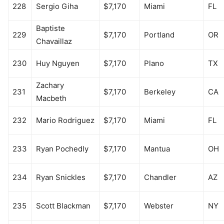
228
Sergio Giha
$7,170
Miami
FL
Baptiste
229
$7,170
Portland
OR
Chavaillaz
230
Huy Nguyen
$7,170
Plano
TX
Zachary
231
$7,170
Berkeley
CA
Macbeth
232
Mario Rodriguez
$7,170
Miami
FL
233
Ryan Pochedly
$7,170
Mantua
OH
234
Ryan Snickles
$7,170
Chandler
AZ
235
Scott Blackman
$7,170
Webster
NY