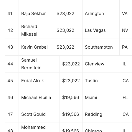
41
Raja Sekhar
$23,022
Arlington
VA
Richard
42
$23,022
Las Vegas
NV
Mikesell
43
Kevin Grabel
$23,022
Southampton
PA
Samuel
44
$23,022
Glenview
IL
Bernstein
45
Erdal Atrek
$23,022
Tustin
CA
46
Michael Elbilia
$19,566
Miami
FL
47
Scott Gould
$19,566
Redding
CA
Mohammed
48
$19,566
Chicago
IL