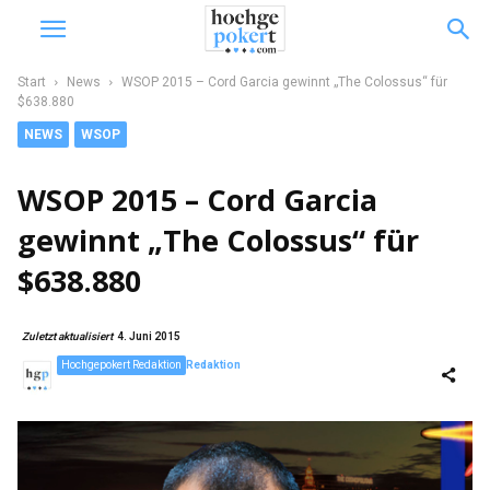
Start
News
WSOP 2015 – Cord Garcia gewinnt „The Colossus“ für
$638.880
NEWS
WSOP
WSOP 2015 – Cord Garcia
gewinnt „The Colossus“ für
$638.880
Zuletzt aktualisiert
4. Juni 2015
Hochgepokert Redaktion
Redaktion