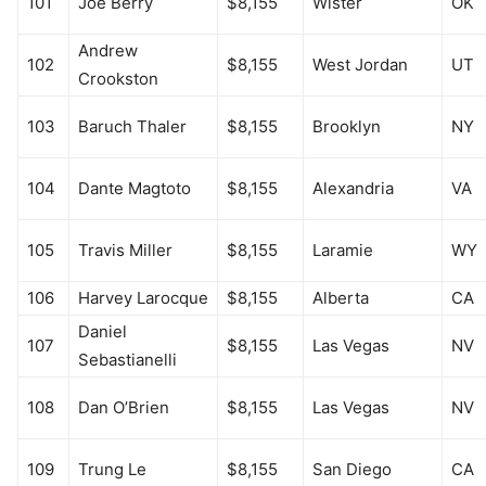
101
Joe Berry
$8,155
Wister
OK
Andrew
102
$8,155
West Jordan
UT
Crookston
103
Baruch Thaler
$8,155
Brooklyn
NY
104
Dante Magtoto
$8,155
Alexandria
VA
105
Travis Miller
$8,155
Laramie
WY
106
Harvey Larocque
$8,155
Alberta
CA
Daniel
107
$8,155
Las Vegas
NV
Sebastianelli
108
Dan O’Brien
$8,155
Las Vegas
NV
109
Trung Le
$8,155
San Diego
CA