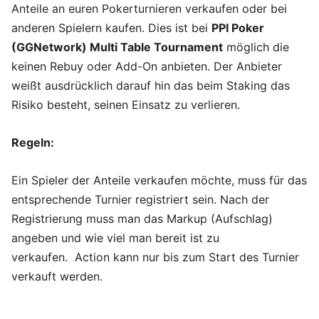
Anteile an euren Pokerturnieren verkaufen oder bei
anderen Spielern kaufen. Dies ist bei
PPI Poker
(GGNetwork) Multi Table Tournament
möglich die
keinen Rebuy oder Add-On anbieten. Der Anbieter
weißt ausdrücklich darauf hin das beim Staking das
Risiko besteht, seinen Einsatz zu verlieren.
Regeln:
Ein Spieler der Anteile verkaufen möchte, muss für das
entsprechende Turnier registriert sein. Nach der
Registrierung muss man das Markup (Aufschlag)
angeben und wie viel man bereit ist zu
verkaufen. Action kann nur bis zum Start des Turnier
verkauft werden.