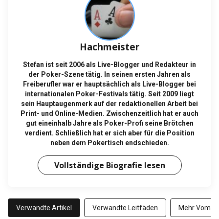
Hachmeister
Stefan ist seit 2006 als Live-Blogger und Redakteur in
der Poker-Szene tätig. In seinen ersten Jahren als
Freiberufler war er hauptsächlich als Live-Blogger bei
internationalen Poker-Festivals tätig. Seit 2009 liegt
sein Hauptaugenmerk auf der redaktionellen Arbeit bei
Print- und Online-Medien. Zwischenzeitlich hat er auch
gut eineinhalb Jahre als Poker-Profi seine Brötchen
verdient. Schließlich hat er sich aber für die Position
neben dem Pokertisch endschieden.
Vollständige Biografie lesen
Verwandte Artikel
Verwandte Leitfäden
Mehr Vom Au