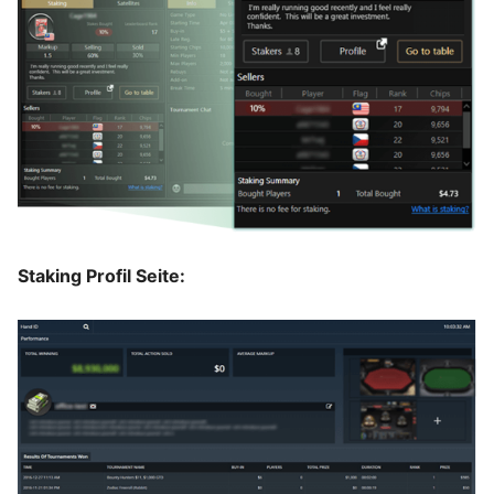
Staking Profil Seite: