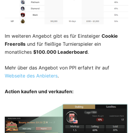
Im weiteren Angebot gibt es für Einsteiger
Cookie
Freerolls
und für fleißige Turnierspieler ein
monatliches
$100.000 Leaderboard
.
Mehr über das Angebot von PPI erfahrt ihr auf
Webseite des Anbieters
.
Action kaufen und verkaufen: