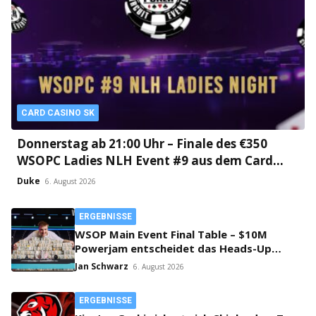
CARD CASINO SK
Donnerstag ab 21:00 Uhr – Finale des €350
WSOPC Ladies NLH Event #9 aus dem Card
Casino SK!
Duke
6. August 2026
ERGEBNISSE
WSOP Main Event Final Table – $10M
Powerjam entscheidet das Heads-Up
zwischen Jumalon und Saaskilahti!
Jan Schwarz
6. August 2026
ERGEBNISSE