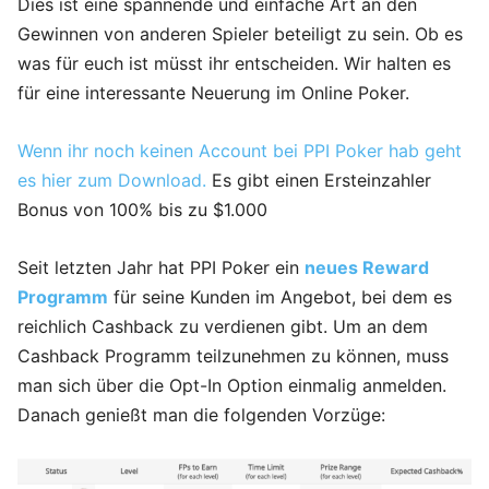
Dies ist eine spannende und einfache Art an den
Gewinnen von anderen Spieler beteiligt zu sein. Ob es
was für euch ist müsst ihr entscheiden. Wir halten es
für eine interessante Neuerung im Online Poker.
Wenn ihr noch keinen Account bei PPI Poker hab geht
es hier zum Download.
Es gibt einen Ersteinzahler
Bonus von 100% bis zu $1.000
Seit letzten Jahr hat PPI Poker ein
neues Reward
Programm
für seine Kunden im Angebot, bei dem es
reichlich Cashback zu verdienen gibt. Um an dem
Cashback Programm teilzunehmen zu können, muss
man sich über die Opt-In Option einmalig anmelden.
Danach genießt man die folgenden Vorzüge: