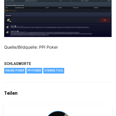
Quelle/Bildquelle: PPI Poker
SCHLAGWORTE
ONLINE-POKER
PPI POKER
STAKING TOOL
Teilen