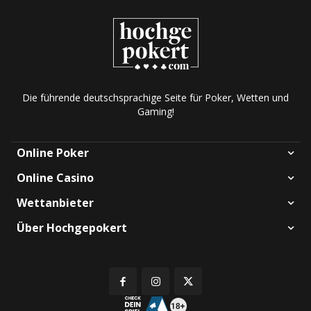
Die führende deutschsprachige Seite für Poker, Wetten und
Gaming!
Online Poker
Online Casino
Wettanbieter
Über Hochgepokert