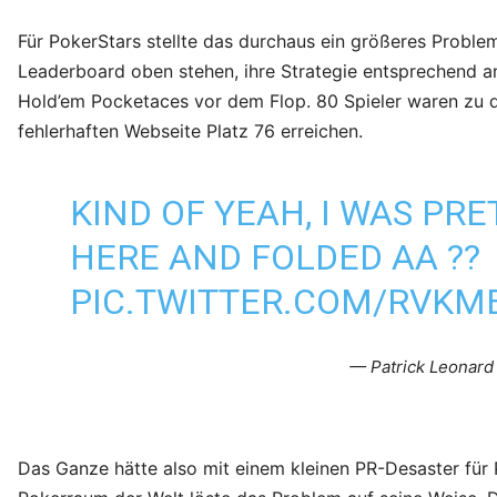
Für PokerStars stellte das durchaus ein größeres Problem 
Leaderboard oben stehen, ihre Strategie entsprechend an
Hold’em Pocketaces vor dem Flop. 80 Spieler waren zu d
fehlerhaften Webseite Platz 76 erreichen.
KIND OF YEAH, I WAS PRE
HERE AND FOLDED AA ??
PIC.TWITTER.COM/RVKM
— Patrick Leonar
Das Ganze hätte also mit einem kleinen PR-Desaster für 