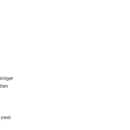
iniger
lten
 zwei