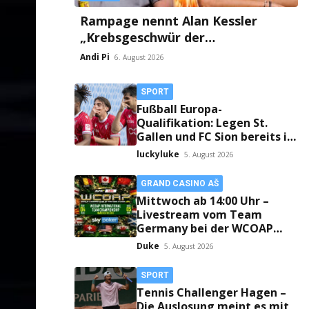
Rampage nennt Alan Kessler
„Krebsgeschwür der
Pokerbranche“ – Streit auf X
Andi Pi
6. August 2026
eskaliert!
SPORT
Fußball Europa-
Qualifikation: Legen St.
Gallen und FC Sion bereits im
Hinspiel den Grundstein fürs
luckyluke
5. August 2026
Weiterkommen?
GRAND CASINO AŠ
Mittwoch ab 14:00 Uhr –
Livestream vom Team
Germany bei der WCOAP
Manchester 2026!
Duke
5. August 2026
SPORT
Tennis Challenger Hagen –
Die Auslosung meint es mit