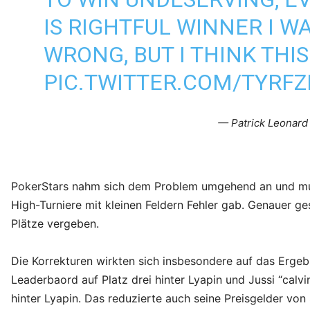
IS RIGHTFUL WINNER I WA
WRONG, BUT I THINK THI
PIC.TWITTER.COM/TYRF
— Patrick Leonar
PokerStars nahm sich dem Problem umgehend an und muss
High-Turniere mit kleinen Feldern Fehler gab. Genauer g
Plätze vergeben.
Die Korrekturen wirkten sich insbesondere auf das Ergebn
Leaderbaord auf Platz drei hinter Lyapin und Jussi “cal
hinter Lyapin. Das reduzierte auch seine Preisgelder von