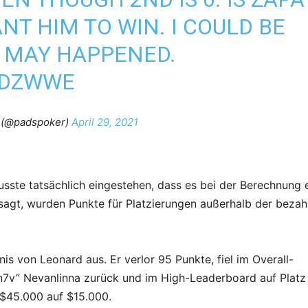
NT HIM TO WIN. I COULD BE
S MAY HAPPENED.
ZDZWWE
d (@padspoker)
April 29, 2021
te tatsächlich eingestehen, dass es bei der Berechnung e
esagt, wurden Punkte für Platzierungen außerhalb der bezah
is von Leonard aus. Er verlor 95 Punkte, fiel im Overall-
vin7v” Nevanlinna zurück und im High-Leaderboard auf Platz
 $45.000 auf $15.000.