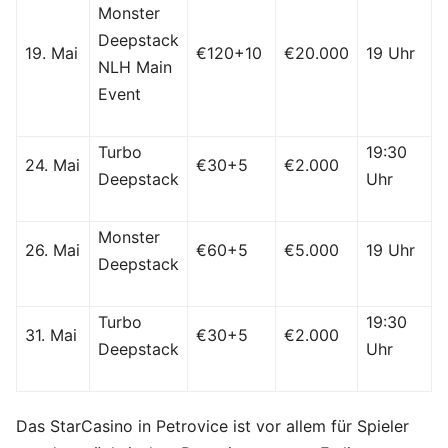
Monster
Deepstack
19. Mai
€120+10
€20.000
19 Uhr
NLH Main
Event
Turbo
19:30
24. Mai
€30+5
€2.000
Deepstack
Uhr
Monster
26. Mai
€60+5
€5.000
19 Uhr
Deepstack
Turbo
19:30
31. Mai
€30+5
€2.000
Deepstack
Uhr
Das StarCasino in Petrovice ist vor allem für Spieler