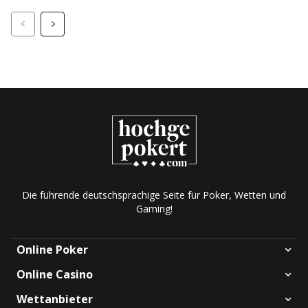
Die führende deutschsprachige Seite für Poker, Wetten und
Gaming!
Online Poker
Online Casino
Wettanbieter