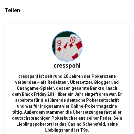
Teilen
cresspahl
cresspahl ist seit rund 20 Jahren der Pokerszene
verbunden – als Redakteur, Übersetzer, Blogger und
Cashgame-Spieler, dessen gesamte Bankroll nach
dem Black Friday 2011 über ein Jahr eingefroren war. Er
arbeitete für die führende deutsche Pokerzeitschrift
und war für insgesamt vier Online-Pokermagazine
tätig. Außerdem stammen die Übersetzungen fast aller
deutschsprachigen Pokerbücher aus seiner Feder. Sein
Lieblingspokerort ist das Casino Schenefeld, seine
Lieblingshand ist T9s.