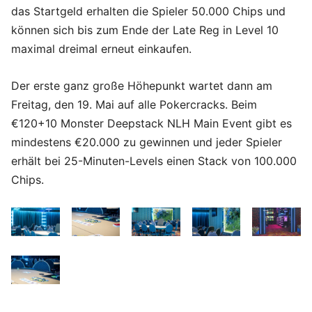
das Startgeld erhalten die Spieler 50.000 Chips und
können sich bis zum Ende der Late Reg in Level 10
maximal dreimal erneut einkaufen.
Der erste ganz große Höhepunkt wartet dann am
Freitag, den 19. Mai auf alle Pokercracks. Beim
€120+10 Monster Deepstack NLH Main Event gibt es
mindestens €20.000 zu gewinnen und jeder Spieler
erhält bei 25-Minuten-Levels einen Stack von 100.000
Chips.