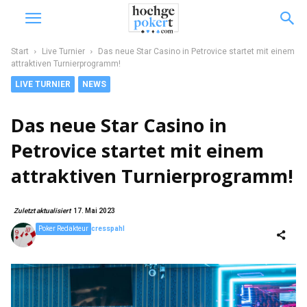
Start
Live Turnier
Das neue Star Casino in Petrovice startet mit einem
attraktiven Turnierprogramm!
LIVE TURNIER
NEWS
Das neue Star Casino in
Petrovice startet mit einem
attraktiven Turnierprogramm!
Zuletzt aktualisiert
17. Mai 2023
Poker Redakteur
cresspahl