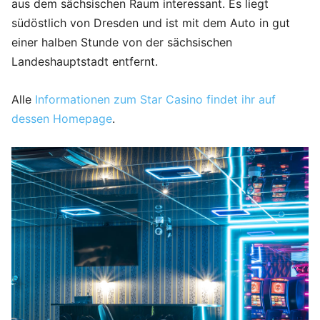
aus dem sächsischen Raum interessant. Es liegt
südöstlich von Dresden und ist mit dem Auto in gut
einer halben Stunde von der sächsischen
Landeshauptstadt entfernt.
Alle
Informationen zum Star Casino findet ihr auf
dessen Homepage
.