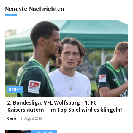
Neueste Nachrichten
SPORT
2. Bundesliga: VFL Wolfsburg – 1. FC
Kaiserslautern – Im Top-Spiel wird es klingeln!
Goran
8. August 2026