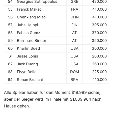
54
Georgios Sotiropoulos
GRE
420.000
55
Franck Makaci
FRA
410.000
56
Chenxiang Miao
CHN
410.000
57
Juha Helppi
FIN
395.000
58
Fabian Gumz
AT
370.000
59
Bernhard Binder
AT
350.000
60
Kharlin Sued
USA
300.000
61
Jesse Lonis
USA
260.000
62
Jack Duong
USA
260.000
63
Elvyn Bello
DOM
225.000
64
Renan Bruschi
BRA
110.000
Alle Spieler haben für den Moment $19.999 sicher,
aber der Sieger wird im Finale mit $1.089.964 nach
Hause gehen.