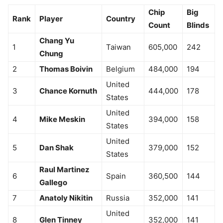
Chip
Big
Rank
Player
Country
Count
Blinds
Chang Yu
1
Taiwan
605,000
242
Chung
2
Thomas Boivin
Belgium
484,000
194
United
3
Chance Kornuth
444,000
178
States
United
4
Mike Meskin
394,000
158
States
United
5
Dan Shak
379,000
152
States
Raul Martinez
6
Spain
360,500
144
Gallego
7
Anatoly Nikitin
Russia
352,000
141
United
8
Glen Tinney
352,000
141