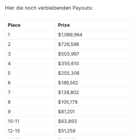
Hier die noch verbleibenden Payouts:
Place
Prize
1
$1,089,964
2
$726,598
3
$503,997
4
$355,610
5
$255,306
6
$186,562
7
$138,802
8
$105,178
9
$81,201
10-11
$63,893
12-15
$51,258