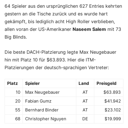
64 Spieler aus den ursprünglichen 627 Entries kehrten
gestern an die Tische zurück und es wurde hart
gekämpft, bis lediglich acht High Roller verblieben,
allen voran der US-Amerikaner
Naseem Salem
mit 73
Big Blinds.
Die beste DACH-Platzierung legte Max Neugebauer
hin mit Platz 10 für $63.893. Hier die ITM-
Platzierungen der deutsch-sprachigen Vertreter:
Platz
Spieler
Land
Preisgeld
10
Max Neugebauer
AT
$63.893
20
Fabian Gumz
AT
$41.942
55
Bernhard Binder
AT
$23.102
68
Christopher Nguyen
DE
$19.999