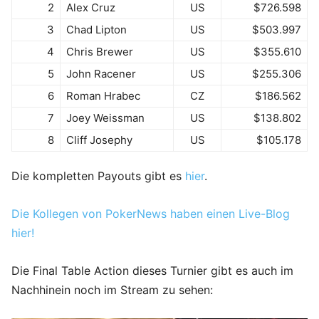
2
Alex Cruz
US
$726.598
3
Chad Lipton
US
$503.997
4
Chris Brewer
US
$355.610
5
John Racener
US
$255.306
6
Roman Hrabec
CZ
$186.562
7
Joey Weissman
US
$138.802
8
Cliff Josephy
US
$105.178
Die kompletten Payouts gibt es
hier
.
Die Kollegen von PokerNews haben einen Live-Blog
hier!
Die Final Table Action dieses Turnier gibt es auch im
Nachhinein noch im Stream zu sehen: