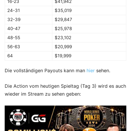
16-23
$41,942
24-31
$35,019
32-39
$29,847
40-47
$25,978
48-55
$23,102
56-63
$20,999
64
$19,999
Die vollständigen Payouts kann man
hier
sehen.
Die Action vom heutigen Spieltag (Tag 3) wird es auch
wieder im Stream zu sehen geben: