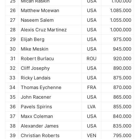
25
Micah Raskin
USA
1.100.000
26
Matthew Mcewan
USA
1.085.000
27
Naseem Salem
USA
1.055.000
28
Alexis Cruz Martinez
USA
1.000.000
29
Elijah Berg
USA
975.000
30
Mike Meskin
USA
945.000
31
Robert Burlacu
ROU
920.000
32
Cliff Josephy
USA
890.000
33
Ricky Landais
USA
875.000
34
Thomas Eychenne
FRA
870.000
35
John Racener
USA
865.000
36
Pavels Spirins
LVA
855.000
37
Maxx Coleman
USA
840.000
38
Alexander James
USA
835.000
39
Christian Roberts
VEN
795.000