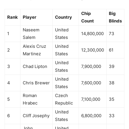
Chip
Big
Rank
Player
Country
Count
Blinds
Naseem
United
1
14,800,000
73
Salem
States
Alexis Cruz
United
2
12,300,000
61
Martinez
States
United
3
Chad Lipton
7,900,000
39
States
United
4
Chris Brewer
7,600,000
38
States
Roman
Czech
5
7,100,000
35
Hrabec
Republic
United
6
Cliff Josephy
6,800,000
33
States
John
United