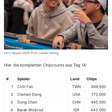
Chris Nguyen (GER) (Foto: Lennart Hennig)
Hier die kompletten Chipcounts aus Tag 1A:
#
Spieler
Land
Chips
1
Chih Fan
TWN
846.500
2
Clemen Deng
USA
772.000
3
Dong Chen
CHN
445.500
4
Barak Wisbrod
ISR
443.000