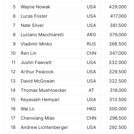
5
Wayne Nowak
USA
429.000
6
Lucas Foster
USA
417.000
7
Nate Silver
USA
381.500
8
Luciano Macchiarelli
ARG
376.000
9
Vladimir Minko
RUS
368.500
10
Ren Lin
CHN
347.000
11
Justin Fawcett
USA
332.000
12
Arthur Peacock
USA
329.500
13
David McGowan
USA
322.500
14
Thomas Muehloecker
AT
316.000
15
Keyavash Hemyari
USA
313.500
16
Wai Lo
HKG
300.000
17
Chenxiang Miao
CHN
296.500
18
Andrew Lichtenberger
USA
292.500