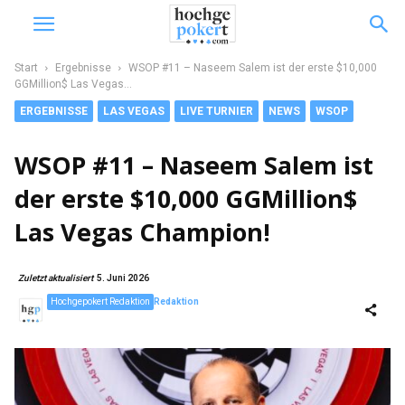
Start
Ergebnisse
WSOP #11 – Naseem Salem ist der erste $10,000
GGMillion$ Las Vegas...
ERGEBNISSE
LAS VEGAS
LIVE TURNIER
NEWS
WSOP
WSOP #11 – Naseem Salem ist
der erste $10,000 GGMillion$
Las Vegas Champion!
Zuletzt aktualisiert
5. Juni 2026
Hochgepokert Redaktion
Redaktion