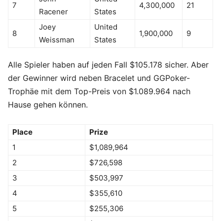
7
4,300,000
21
Racener
States
Joey
United
8
1,900,000
9
Weissman
States
Alle Spieler haben auf jeden Fall $105.178 sicher. Aber
der Gewinner wird neben Bracelet und GGPoker-
Trophäe mit dem Top-Preis von $1.089.964 nach
Hause gehen können.
Place
Prize
1
$1,089,964
2
$726,598
3
$503,997
4
$355,610
5
$255,306