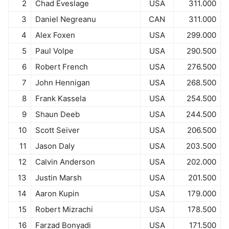
2
Chad Eveslage
USA
311.000
3
Daniel Negreanu
CAN
311.000
4
Alex Foxen
USA
299.000
5
Paul Volpe
USA
290.500
6
Robert French
USA
276.500
7
John Hennigan
USA
268.500
8
Frank Kassela
USA
254.500
9
Shaun Deeb
USA
244.500
10
Scott Seiver
USA
206.500
11
Jason Daly
USA
203.500
12
Calvin Anderson
USA
202.000
13
Justin Marsh
USA
201.500
14
Aaron Kupin
USA
179.000
15
Robert Mizrachi
USA
178.500
16
Farzad Bonyadi
USA
171.500