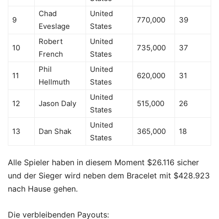
Chad
United
9
770,000
39
Eveslage
States
Robert
United
10
735,000
37
French
States
Phil
United
11
620,000
31
Hellmuth
States
United
12
Jason Daly
515,000
26
States
United
13
Dan Shak
365,000
18
States
Alle Spieler haben in diesem Moment $26.116 sicher
und der Sieger wird neben dem Bracelet mit $428.923
nach Hause gehen.
Die verbleibenden Payouts: