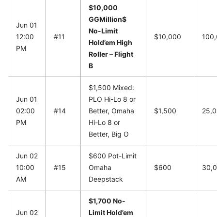
$10,000
GGMillion$
Jun 01
No-Limit
12:00
#11
$10,000
100
Hold’em High
PM
Roller – Flight
B
$1,500 Mixed:
Jun 01
PLO Hi-Lo 8 or
02:00
#14
Better, Omaha
$1,500
25,
PM
Hi-Lo 8 or
Better, Big O
Jun 02
$600 Pot-Limit
10:00
#15
Omaha
$600
30,
AM
Deepstack
$1,700 No-
Jun 02
Limit Hold’em