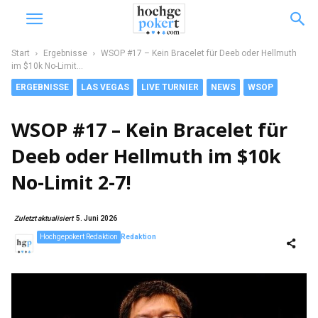
Start
Ergebnisse
WSOP #17 – Kein Bracelet für Deeb oder Hellmuth
im $10k No-Limit...
ERGEBNISSE
LAS VEGAS
LIVE TURNIER
NEWS
WSOP
WSOP #17 – Kein Bracelet für
Deeb oder Hellmuth im $10k
No-Limit 2-7!
Zuletzt aktualisiert
5. Juni 2026
Hochgepokert Redaktion
Redaktion