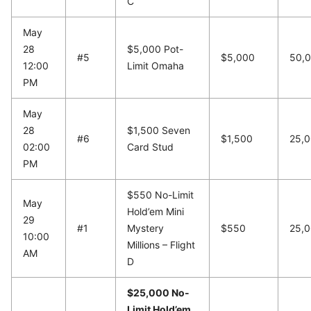
C
May
28
$5,000 Pot-
#5
$5,000
50,
12:00
Limit Omaha
PM
May
28
$1,500 Seven
#6
$1,500
25,
02:00
Card Stud
PM
$550 No-Limit
May
Hold’em Mini
29
#1
Mystery
$550
25,
10:00
Millions – Flight
AM
D
$25,000 No-
Limit Hold’em