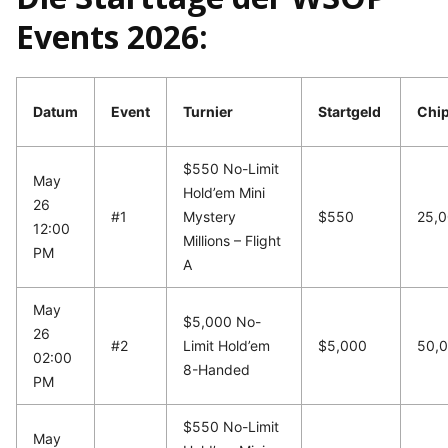
Events 2026:
Datum
Event
Turnier
Startgeld
Chi
$550 No-Limit
May
Hold’em Mini
26
#1
Mystery
$550
25,
12:00
Millions – Flight
PM
A
May
$5,000 No-
26
#2
Limit Hold’em
$5,000
50,
02:00
8-Handed
PM
$550 No-Limit
May