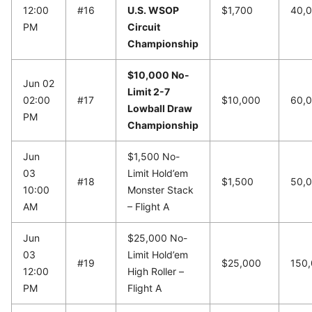
12:00
#16
U.S. WSOP
$1,700
40,
PM
Circuit
Championship
$10,000 No-
Jun 02
Limit 2-7
02:00
#17
$10,000
60,
Lowball Draw
PM
Championship
Jun
$1,500 No-
03
Limit Hold’em
#18
$1,500
50,
10:00
Monster Stack
AM
– Flight A
Jun
$25,000 No-
03
Limit Hold’em
#19
$25,000
150
12:00
High Roller –
PM
Flight A