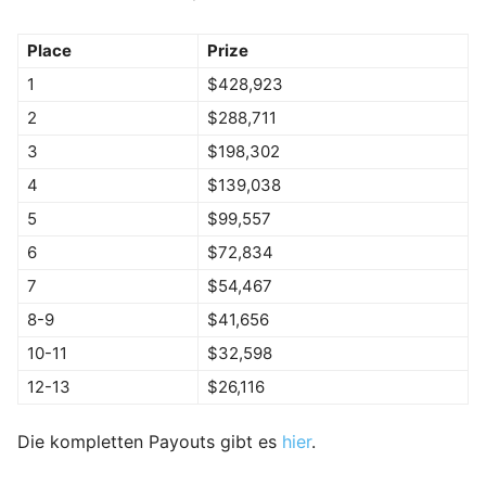
Place
Prize
1
$428,923
2
$288,711
3
$198,302
4
$139,038
5
$99,557
6
$72,834
7
$54,467
8-9
$41,656
10-11
$32,598
12-13
$26,116
Die kompletten Payouts gibt es
hier
.