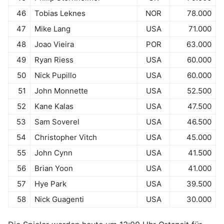
46
Tobias Leknes
NOR
78.000
47
Mike Lang
USA
71.000
48
Joao Vieira
POR
63.000
49
Ryan Riess
USA
60.000
50
Nick Pupillo
USA
60.000
51
John Monnette
USA
52.500
52
Kane Kalas
USA
47.500
53
Sam Soverel
USA
46.500
54
Christopher Vitch
USA
45.000
55
John Cynn
USA
41.500
56
Brian Yoon
USA
41.000
57
Hye Park
USA
39.500
58
Nick Guagenti
USA
30.000