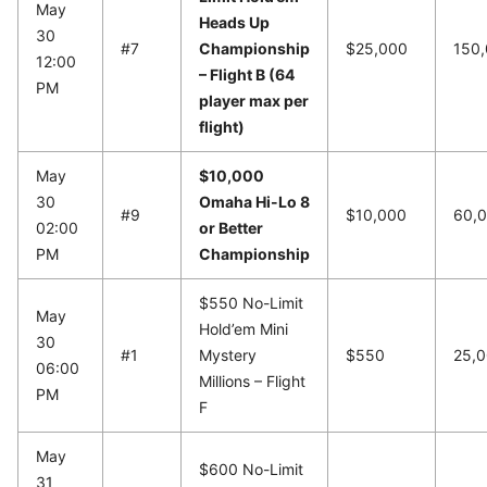
May
Heads Up
30
#7
Championship
$25,000
150
12:00
– Flight B (64
PM
player max per
flight)
May
$10,000
30
Omaha Hi-Lo 8
#9
$10,000
60,
02:00
or Better
PM
Championship
$550 No-Limit
May
Hold’em Mini
30
#1
Mystery
$550
25,
06:00
Millions – Flight
PM
F
May
$600 No-Limit
31