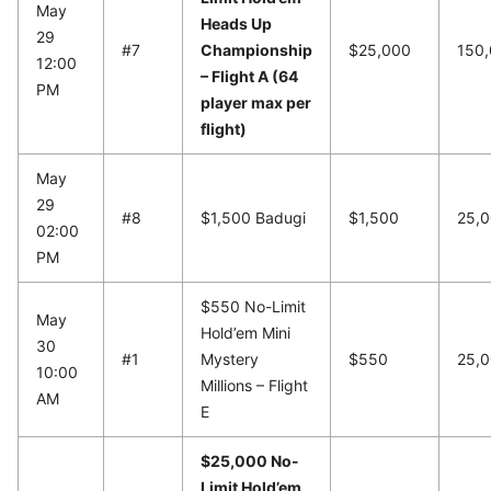
May
Heads Up
29
#7
Championship
$25,000
150
12:00
– Flight A (64
PM
player max per
flight)
May
29
#8
$1,500 Badugi
$1,500
25,
02:00
PM
$550 No-Limit
May
Hold’em Mini
30
#1
Mystery
$550
25,
10:00
Millions – Flight
AM
E
$25,000 No-
Limit Hold’em