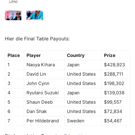
(JPN)
Hier die Final Table Payouts:
Place
Player
Country
Prize
1
Naoya Kihara
Japan
$428,923
2
David Lin
United States
$288,711
3
John Cynn
United States
$198,302
4
Ryutaro Suzuki
Japan
$139,038
5
Shaun Deeb
United States
$99,557
6
Dan Shak
United States
$72,834
7
Per Hildebrand
Sweden
$54,467