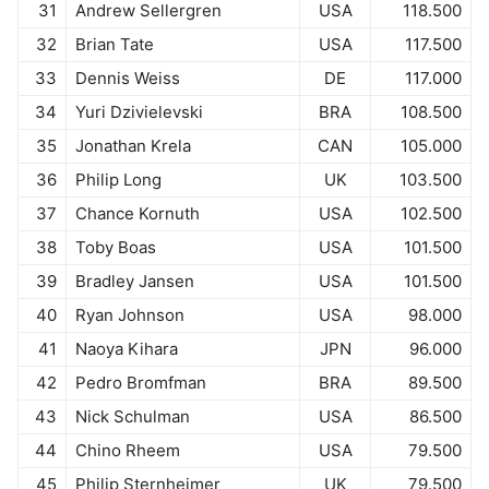
31
Andrew Sellergren
USA
118.500
32
Brian Tate
USA
117.500
33
Dennis Weiss
DE
117.000
34
Yuri Dzivielevski
BRA
108.500
35
Jonathan Krela
CAN
105.000
36
Philip Long
UK
103.500
37
Chance Kornuth
USA
102.500
38
Toby Boas
USA
101.500
39
Bradley Jansen
USA
101.500
40
Ryan Johnson
USA
98.000
41
Naoya Kihara
JPN
96.000
42
Pedro Bromfman
BRA
89.500
43
Nick Schulman
USA
86.500
44
Chino Rheem
USA
79.500
45
Philip Sternheimer
UK
79.500