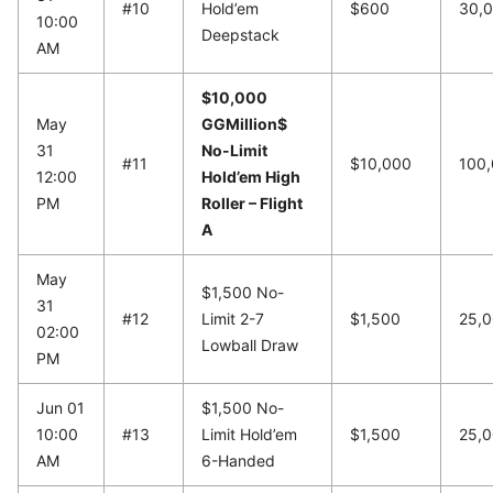
#10
Hold’em
$600
30,
10:00
Deepstack
AM
$10,000
May
GGMillion$
31
No-Limit
#11
$10,000
100
12:00
Hold’em High
PM
Roller – Flight
A
May
$1,500 No-
31
#12
Limit 2-7
$1,500
25,
02:00
Lowball Draw
PM
Jun 01
$1,500 No-
10:00
#13
Limit Hold’em
$1,500
25,
AM
6-Handed