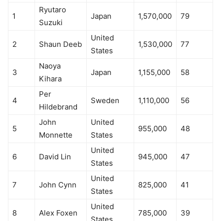
Ryutaro
1
Japan
1,570,000
79
Suzuki
United
2
Shaun Deeb
1,530,000
77
States
Naoya
3
Japan
1,155,000
58
Kihara
Per
4
Sweden
1,110,000
56
Hildebrand
John
United
5
955,000
48
Monnette
States
United
6
David Lin
945,000
47
States
United
7
John Cynn
825,000
41
States
United
8
Alex Foxen
785,000
39
States