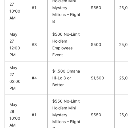
Hold’em Mini
27
#1
Mystery
$550
25,
10:00
Millions – Flight
AM
B
May
$500 No-Limit
27
Hold’em
#3
$500
25,
12:00
Employees
PM
Event
May
$1,500 Omaha
27
#4
Hi-Lo 8 or
$1,500
25,
02:00
Better
PM
$550 No-Limit
May
Hold’em Mini
28
#1
Mystery
$550
25,
10:00
Millions – Flight
AM