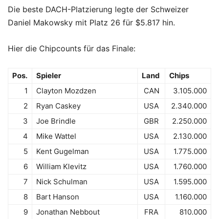
Die beste DACH-Platzierung legte der Schweizer
Daniel Makowsky mit Platz 26 für $5.817 hin.
Hier die Chipcounts für das Finale:
Pos.
Spieler
Land
Chips
1
Clayton Mozdzen
CAN
3.105.000
2
Ryan Caskey
USA
2.340.000
3
Joe Brindle
GBR
2.250.000
4
Mike Wattel
USA
2.130.000
5
Kent Gugelman
USA
1.775.000
6
William Klevitz
USA
1.760.000
7
Nick Schulman
USA
1.595.000
8
Bart Hanson
USA
1.160.000
9
Jonathan Nebbout
FRA
810.000