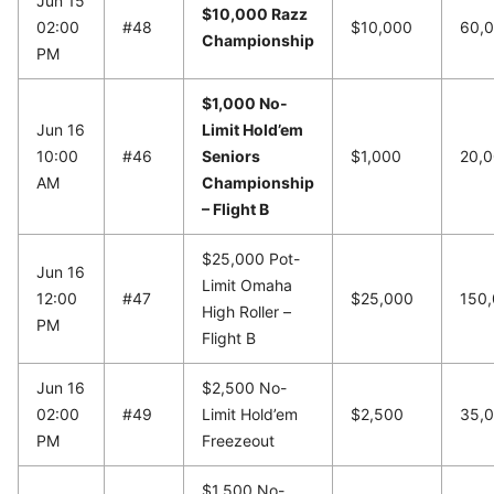
Jun 15
$10,000 Razz
02:00
#48
$10,000
60,
Championship
PM
$1,000 No-
Jun 16
Limit Hold’em
10:00
#46
Seniors
$1,000
20,
AM
Championship
– Flight B
$25,000 Pot-
Jun 16
Limit Omaha
12:00
#47
$25,000
150
High Roller –
PM
Flight B
Jun 16
$2,500 No-
02:00
#49
Limit Hold’em
$2,500
35,
PM
Freezeout
$1,500 No-