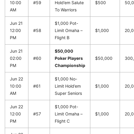
10:00
#59
Hold’em Salute
$500
50,
AM
To Warriors
Jun 21
$1,000 Pot-
12:00
#58
Limit Omaha –
$1,000
20,
PM
Flight B
Jun 21
$50,000
02:00
#60
Poker Players
$50,000
300
PM
Championship
Jun 22
$1,000 No-
10:00
#61
Limit Hold’em
$1,000
20,
AM
Super Seniors
Jun 22
$1,000 Pot-
12:00
#57
Limit Omaha –
$1,000
20,
PM
Flight C