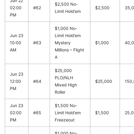
Jun 22
$2,500 No-
02:00
#62
$2,500
35,
Limit Hold’em
PM
$1,000 No-
Jun 23
Limit Hold’em
10:00
#63
Mystery
$1,000
40,
AM
Millions – Flight
A
$25,000
Jun 23
PLO/NLH
12:00
#64
$25,000
150
Mixed High
PM
Roller
Jun 23
$1,500 No-
02:00
#65
Limit Hold’em
$1,500
25,
PM
Freezeout
$1,000 No-