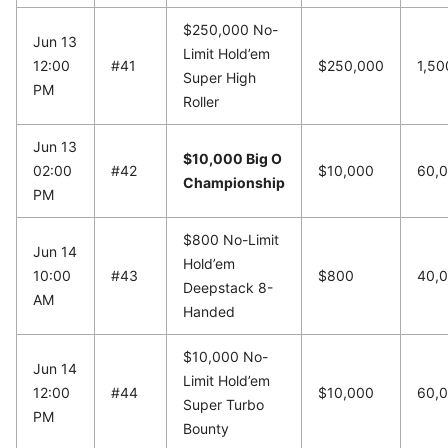
$250,000 No-
Jun 13
Limit Hold’em
12:00
#41
$250,000
1,50
Super High
PM
Roller
Jun 13
$10,000 Big O
02:00
#42
$10,000
60,
Championship
PM
$800 No-Limit
Jun 14
Hold’em
10:00
#43
$800
40,
Deepstack 8-
AM
Handed
$10,000 No-
Jun 14
Limit Hold’em
12:00
#44
$10,000
60,
Super Turbo
PM
Bounty