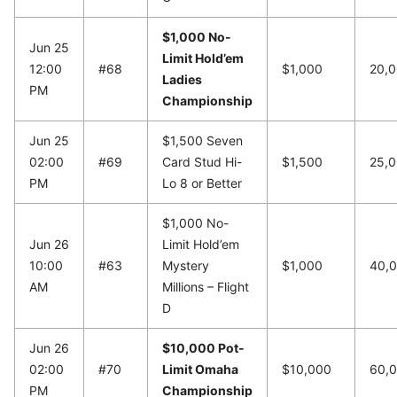
$1,000 No-
Jun 25
Limit Hold’em
12:00
#68
$1,000
20,
Ladies
PM
Championship
Jun 25
$1,500 Seven
02:00
#69
Card Stud Hi-
$1,500
25,
PM
Lo 8 or Better
$1,000 No-
Jun 26
Limit Hold’em
10:00
#63
Mystery
$1,000
40,
AM
Millions – Flight
D
Jun 26
$10,000 Pot-
02:00
#70
Limit Omaha
$10,000
60,
PM
Championship