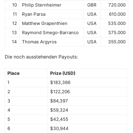
10
Philip Sternheimer
GBR
720.000
11
Ryan Parsa
USA
610.000
12
Matthew Grapenthien
USA
535.000
13
Raymond Smego-Barranco
USA
375.000
14
Thomas Argyros
USA
355.000
Die noch ausstehenden Payouts:
Place
Prize (USD)
1
$183,366
2
$122,206
3
$84,397
4
$59,324
5
$42,455
6
$30,944