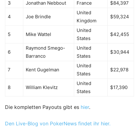
3
Jonathan Nebbout
France
$84,397
United
4
Joe Brindle
$59,324
Kingdom
United
5
Mike Wattel
$42,455
States
Raymond Smego-
United
6
$30,944
Barranco
States
United
7
Kent Gugelman
$22,978
States
United
8
William Klevitz
$17,390
States
Die kompletten Payouts gibt es
hier
.
Den Live-Blog von PokerNews findet ihr hier.