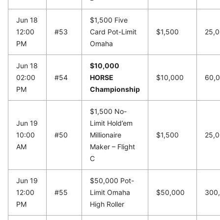
Jun 18
$1,500 Five
12:00
#53
Card Pot-Limit
$1,500
25,
PM
Omaha
Jun 18
$10,000
02:00
#54
HORSE
$10,000
60,
PM
Championship
$1,500 No-
Jun 19
Limit Hold’em
10:00
#50
Millionaire
$1,500
25,
AM
Maker – Flight
C
Jun 19
$50,000 Pot-
12:00
#55
Limit Omaha
$50,000
300
PM
High Roller