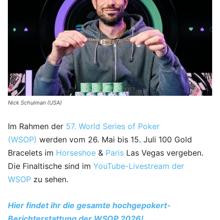
Nick Schulman (USA)
Im Rahmen der
57. World Series of Poker
(WSOP)
werden vom 26. Mai bis 15. Juli 100 Gold
Bracelets im
Horseshoe
&
Paris
Las Vegas vergeben.
Die Finaltische sind im
YouTube-Livestream der
WSOP
zu sehen.
Hier findet ihr die gesamte hochgepokert-
Berichterstattung der WSOP 2026!