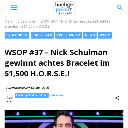
Start
Ergebnisse
WSOP #37 – Nick Schulman gewinnt achtes
Bracelet im $1,500 H.O.R.S.E.!
ERGEBNISSE
LAS VEGAS
LIVE TURNIER
NEWS
WSOP
WSOP #37 – Nick Schulman
gewinnt achtes Bracelet im
$1,500 H.O.R.S.E.!
Zuletzt aktualisiert
13. Juni 2026
Hochgepokert Redaktion
Redaktion