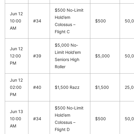
$500 No-Limit
Jun 12
Hold’em
10:00
#34
$500
50,
Colossus –
AM
Flight C
$5,000 No-
Jun 12
Limit Hold’em
12:00
#39
$5,000
50,
Seniors High
PM
Roller
Jun 12
02:00
#40
$1,500 Razz
$1,500
25,
PM
$500 No-Limit
Jun 13
Hold’em
10:00
#34
$500
50,
Colossus –
AM
Flight D