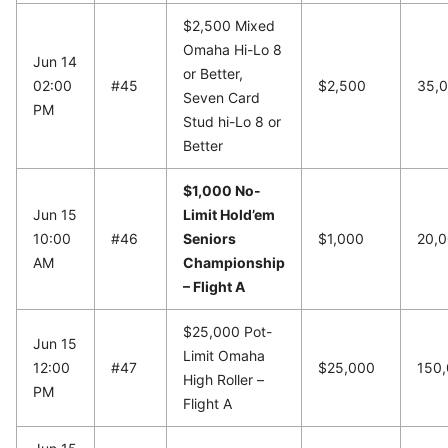
$2,500 Mixed
Omaha Hi-Lo 8
Jun 14
or Better,
02:00
#45
$2,500
35,
Seven Card
PM
Stud hi-Lo 8 or
Better
$1,000 No-
Jun 15
Limit Hold’em
10:00
#46
Seniors
$1,000
20,
AM
Championship
– Flight A
$25,000 Pot-
Jun 15
Limit Omaha
12:00
#47
$25,000
150
High Roller –
PM
Flight A