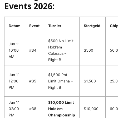
Events 2026:
Datum
Event
Turnier
Startgeld
Chi
$500 No-Limit
Jun 11
Hold’em
10:00
#34
$500
50,
Colossus –
AM
Flight B
Jun 11
$1,500 Pot-
12:00
#35
Limit Omaha –
$1,500
25,
PM
Flight B
Jun 11
$10,000 Limit
02:00
#38
Hold’em
$10,000
60,
PM
Championship