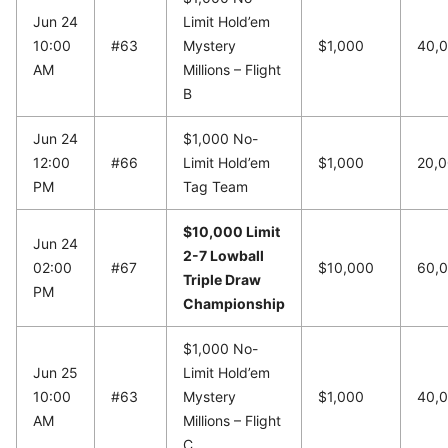
Jun 24
Limit Hold’em
10:00
#63
Mystery
$1,000
40,
AM
Millions – Flight
B
Jun 24
$1,000 No-
12:00
#66
Limit Hold’em
$1,000
20,
PM
Tag Team
$10,000 Limit
Jun 24
2-7 Lowball
02:00
#67
$10,000
60,
Triple Draw
PM
Championship
$1,000 No-
Jun 25
Limit Hold’em
10:00
#63
Mystery
$1,000
40,
AM
Millions – Flight
C