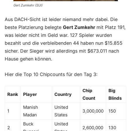
Gert Zumkehr (SUI)
Aus DACH-Sicht ist leider niemand mehr dabei. Die
beste Platzierung belegte
Gert Zumkehr
mit Platz 191,
was leider nicht im Geld war. 127 Spieler wurden
bezahlt und die verbleibenden 44 haben nun $15.855
sicher. Der Sieger wird allerdings mit $673.011 nach
Hause gehen können.
Hier die Top 10 Chipcounts für den Tag 3:
Chip
Big
Rank
Player
Country
Count
Blinds
Manish
United
1
3,000,000
150
Madan
States
Buck
United
2
2,600,000
130