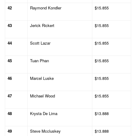
42
Raymond Kondler
$15.855
43
Jerick Rickert
$15.855
44
Scott Lazar
$15.855
45
Tuan Phan
$15.855
46
Marcel Luske
$15.855
47
Michael Wood
$15.855
48
Krysta De Lima
$13.888
49
Steve Mccluskey
$13.888