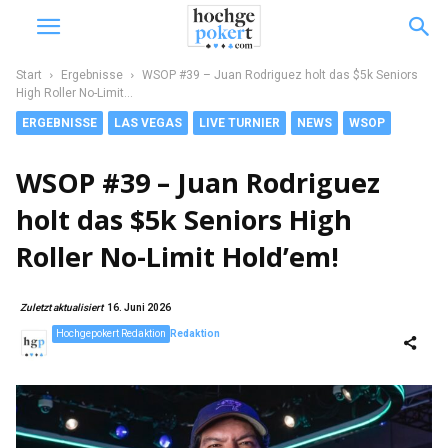
Start
Ergebnisse
WSOP #39 – Juan Rodriguez holt das $5k Seniors
High Roller No-Limit...
ERGEBNISSE
LAS VEGAS
LIVE TURNIER
NEWS
WSOP
WSOP #39 – Juan Rodriguez
holt das $5k Seniors High
Roller No-Limit Hold’em!
Zuletzt aktualisiert
16. Juni 2026
Hochgepokert Redaktion
Redaktion