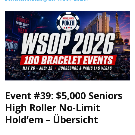
Event #39: $5,000 Seniors
High Roller No-Limit
Hold’em – Übersicht