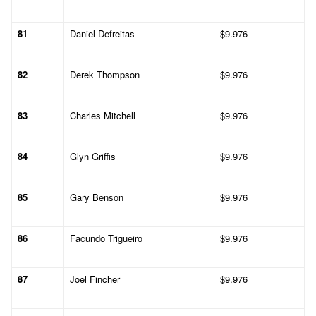
81
Daniel Defreitas
$9.976
82
Derek Thompson
$9.976
83
Charles Mitchell
$9.976
84
Glyn Griffis
$9.976
85
Gary Benson
$9.976
86
Facundo Trigueiro
$9.976
87
Joel Fincher
$9.976