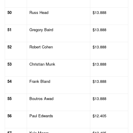
50
Russ Head
$13.888
51
Gregory Baird
$13.888
52
Robert Cohen
$13.888
53
Christian Munk
$13.888
54
Frank Bland
$13.888
55
Boutros Awad
$13.888
56
Paul Edwards
$12.405
57
Kyle Moore
$12.405