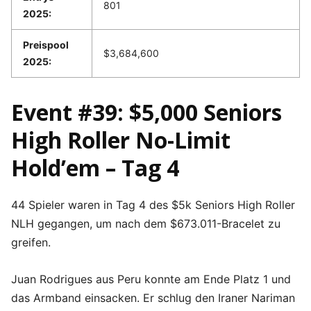
801
2025:
Preispool
$3,684,600
2025:
Event #39: $5,000 Seniors
High Roller No-Limit
Hold’em – Tag 4
44 Spieler waren in Tag 4 des $5k Seniors High Roller
NLH gegangen, um nach dem $673.011-Bracelet zu
greifen.
Juan Rodrigues aus Peru konnte am Ende Platz 1 und
das Armband einsacken. Er schlug den Iraner Nariman