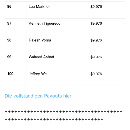
96
Lee Markholt
$9.976
97
Kenneth Figueredo
$9.976
98
Rajesh Vohra
$9.976
99
Waheed Ashraf
$9.976
100
Jeffrey Weil
$9.976
Die vollständigen Payouts hier!
+++++++++++++++++++++++++++++++++++++
+++++++++++++++++++++++++++++++