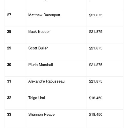
27
Matthew Davenport
$21.875
28
Buck Bucceri
$21.875
29
Scott Buller
$21.875
30
Pluria Marshall
$21.875
31
Alexandre Rabusseau
$21.875
32
Tolga Ural
$18.450
33
Shannon Peace
$18.450