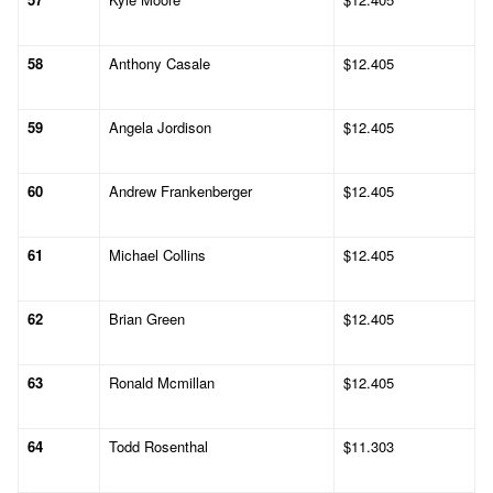
58
Anthony Casale
$12.405
59
Angela Jordison
$12.405
60
Andrew Frankenberger
$12.405
61
Michael Collins
$12.405
62
Brian Green
$12.405
63
Ronald Mcmillan
$12.405
64
Todd Rosenthal
$11.303