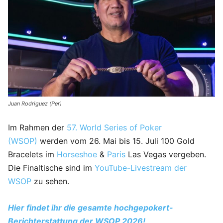
Juan Rodriguez (Per)
Im Rahmen der
57. World Series of Poker
(WSOP)
werden vom 26. Mai bis 15. Juli 100 Gold
Bracelets im
Horseshoe
&
Paris
Las Vegas vergeben.
Die Finaltische sind im
YouTube-Livestream der
WSOP
zu sehen.
Hier findet ihr die gesamte hochgepokert-
Berichterstattung der WSOP 2026!