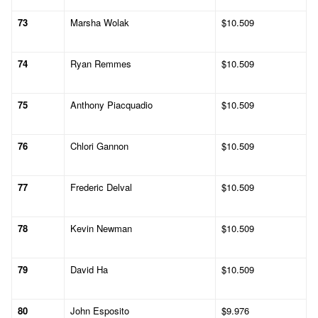
73
Marsha Wolak
$10.509
74
Ryan Remmes
$10.509
75
Anthony Piacquadio
$10.509
76
Chlori Gannon
$10.509
77
Frederic Delval
$10.509
78
Kevin Newman
$10.509
79
David Ha
$10.509
80
John Esposito
$9.976