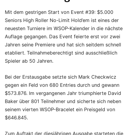
Mit dem gestrigen Start von Event #39: $5.000
Seniors High Roller No-Limit Hold’em ist eines der
neuesten Turniere im WSOP-Kalender in die nächste
Auflage gegangen. Das Event feierte erst vor zwei
Jahren seine Premiere und hat sich seitdem schnell
etabliert. Teilnahmeberechtigt sind ausschließlich
Spieler ab 50 Jahren.
Bei der Erstausgabe setzte sich Mark Checkwicz
gegen ein Feld von 680 Entries durch und gewann
$573.876. Im vergangenen Jahr triumphierte David
Baker über 801 Teilnehmer und sicherte sich neben
seinem vierten WSOP-Bracelet ein Preisgeld von
$646.845.
Zum Auftakt der diesjährigen Ausgabe starteten die