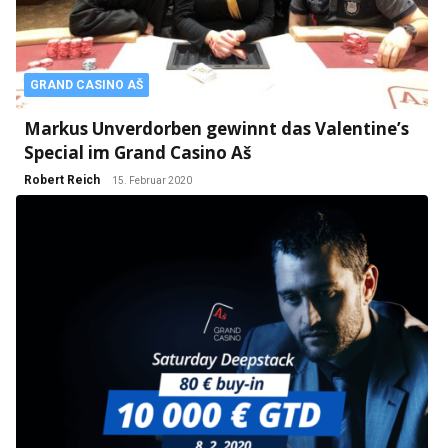
GRAND CASINO AŠ
Markus Unverdorben gewinnt das Valentine’s
Special im Grand Casino Aš
Robert Reich
15. Februar 2020