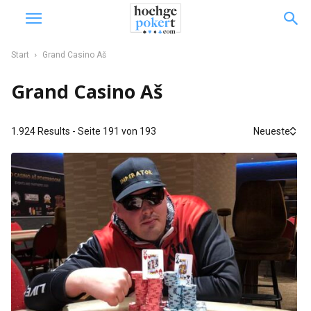
Start
Grand Casino Aš
Grand Casino Aš
1.924 Results - Seite 191 von 193
Neueste