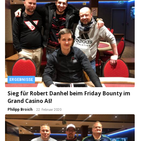
ERGEBNISSE
Sieg für Robert Danhel beim Friday Bounty im
Grand Casino Aš!
Philipp Broich
22. Februar 2020