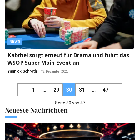
NEWS
Kabrhel sorgt erneut für Drama und führt das
WSOP Super Main Event an
Yannick Schroth
13. Dezember 2025
1
...
29
30
31
...
47
Seite 30 von 47
Neueste Nachrichten