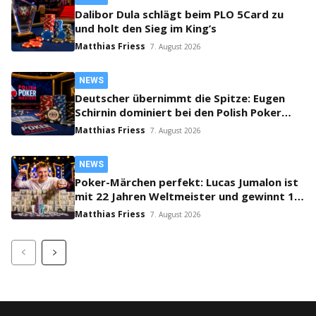
Dalibor Dula schlägt beim PLO 5Card zu
und holt den Sieg im King’s
Matthias Friess
7. August 2026
NEWS
Deutscher übernimmt die Spitze: Eugen
Schirnin dominiert bei den Polish Poker
Masters
Matthias Friess
7. August 2026
NEWS
Poker-Märchen perfekt: Lucas Jumalon ist
mit 22 Jahren Weltmeister und gewinnt 10
Millionen Dollar
Matthias Friess
7. August 2026