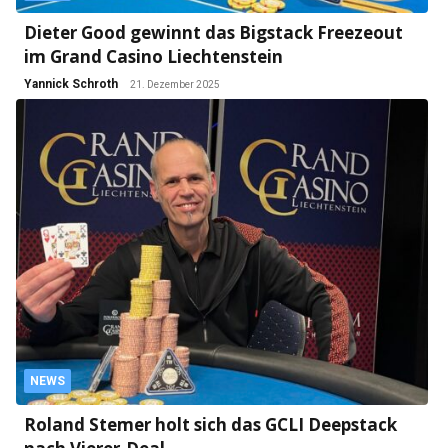
Dieter Good gewinnt das Bigstack Freezeout
im Grand Casino Liechtenstein
Yannick Schroth
21. Dezember 2025
NEWS
Roland Stemer holt sich das GCLI Deepstack