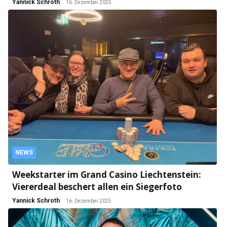
Yannick Schroth
16. Dezember 2025
NEWS
Weekstarter im Grand Casino Liechtenstein:
Viererdeal beschert allen ein Siegerfoto
Yannick Schroth
16. Dezember 2025