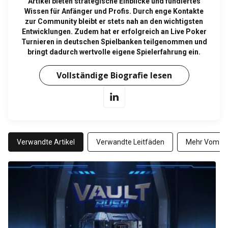
Artikel bieten strategische Einblicke und fundiertes
Wissen für Anfänger und Profis. Durch enge Kontakte
zur Community bleibt er stets nah an den wichtigsten
Entwicklungen. Zudem hat er erfolgreich an Live Poker
Turnieren in deutschen Spielbanken teilgenommen und
bringt dadurch wertvolle eigene Spielerfahrung ein.
Vollständige Biografie lesen
Verwandte Artikel
Verwandte Leitfäden
Mehr Vom Au