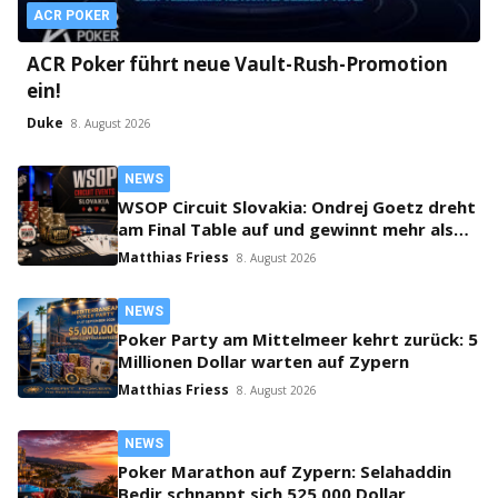
ACR POKER
ACR Poker führt neue Vault-Rush-Promotion
ein!
Duke
8. August 2026
NEWS
WSOP Circuit Slovakia: Ondrej Goetz dreht
am Final Table auf und gewinnt mehr als
100.000 Euro
Matthias Friess
8. August 2026
NEWS
Poker Party am Mittelmeer kehrt zurück: 5
Millionen Dollar warten auf Zypern
Matthias Friess
8. August 2026
NEWS
Poker Marathon auf Zypern: Selahaddin
Bedir schnappt sich 525.000 Dollar