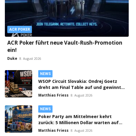
ACR POKER
ACR Poker führt neue Vault-Rush-Promotion
ein!
Duke
8. August 2026
NEWS
WSOP Circuit Slovakia: Ondrej Goetz
dreht am Final Table auf und gewinnt
mehr als 100.000 Euro
Matthias Friess
8. August 2026
NEWS
Poker Party am Mittelmeer kehrt
zurück: 5 Millionen Dollar warten auf
Zypern
Matthias Friess
8. August 2026