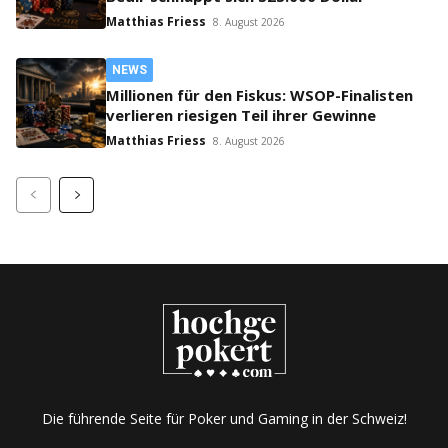
Matthias Friess
8. August 2026
NEWS
Millionen für den Fiskus: WSOP-Finalisten
verlieren riesigen Teil ihrer Gewinne
Matthias Friess
8. August 2026
Die führende Seite für Poker und Gaming in der Schweiz!