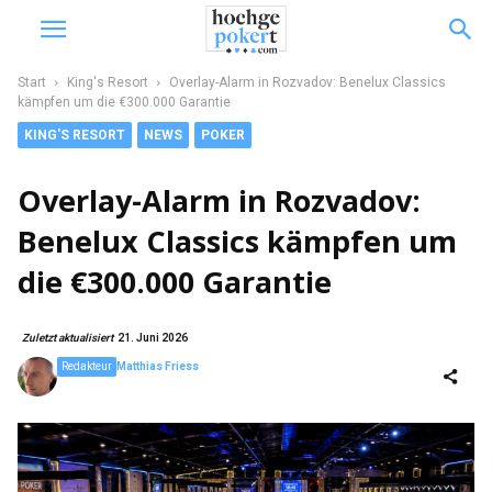
Start
King's Resort
Overlay-Alarm in Rozvadov: Benelux Classics
kämpfen um die €300.000 Garantie
KING'S RESORT
NEWS
POKER
Overlay-Alarm in Rozvadov:
Benelux Classics kämpfen um
die €300.000 Garantie
Zuletzt aktualisiert
21. Juni 2026
Redakteur
Matthias Friess