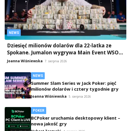
NEWS
Dziesięć milionów dolarów dla 22-latka ze
Spokane. Jumalon wygrywa Main Event WSOP
2026
Joanna Wiśniewska
7. sierpnia 2026
NEWS
Summer Slam Series w Jack Poker: pięć
milionów dolarów i cztery tygodnie gry
Joanna Wiśniewska
5. sierpnia 2026
POKER
BCPoker uruchamia desktopowy klient –
nowa jakość gry