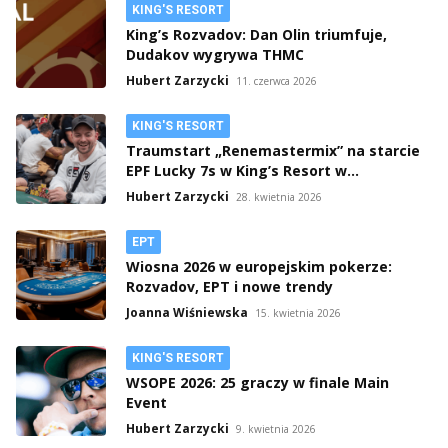
KING'S RESORT
King’s Rozvadov: Dan Olin triumfuje,
Dudakov wygrywa THMC
Hubert Zarzycki
11. czerwca 2026
KING'S RESORT
Traumstart „Renemastermix” na starcie
EPF Lucky 7s w King’s Resort w
Rozvadovie!
Hubert Zarzycki
28. kwietnia 2026
EPT
Wiosna 2026 w europejskim pokerze:
Rozvadov, EPT i nowe trendy
Joanna Wiśniewska
15. kwietnia 2026
KING'S RESORT
WSOPE 2026: 25 graczy w finale Main
Event
Hubert Zarzycki
9. kwietnia 2026