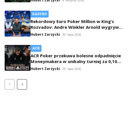
Hubert Zarzycki
4. sierpnia 2026
KASYNO
Rekordowy Euro Poker Million w King’s
Rozvadov: Andre Winkler Arnold wygrywa
po 16-godzinnym maratonie
Hubert Zarzycki
30. lipca 2026
ACR
ACR Poker przekuwa bolesne odpadnięcie
Moneymakera w unikalny turniej za 0,10
USD
Hubert Zarzycki
29. lipca 2026