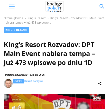
Strona główna
King's Resort
King’s Resort Rozvadov: DPT Main Event
nabiera tempa – już 473 wpisowe...
KING'S RESORT
King’s Resort Rozvadov: DPT
Main Event nabiera tempa –
już 473 wpisowe po dniu 1D
Ostatnia aktualizacja
15. maja 2026
Redaktor
Hubert Zarzycki