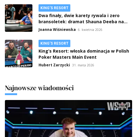
KING'S RESORT
Dwa finały, dwie karety rywala i zero
bransoletek: dramat Shauna Deeba na
WSOPE w Pradze
Joanna Wiśniewska
6. kwietnia 2026
KING'S RESORT
King’s Resort: włoska dominacja w Polish
Poker Masters Main Event
Hubert Zarzycki
31. marca 2026
Najnowsze wiadomości