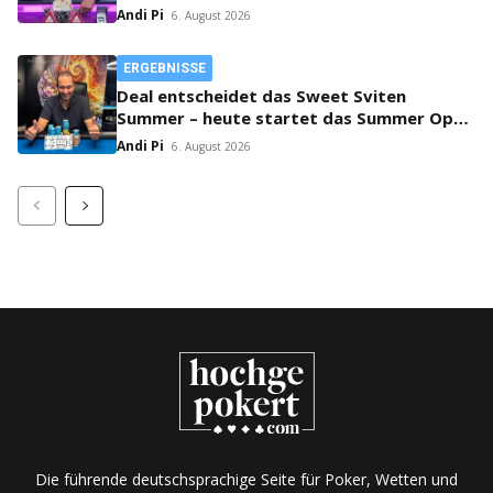
Max!
Andi Pi
6. August 2026
ERGEBNISSE
Deal entscheidet das Sweet Sviten
Summer – heute startet das Summer Open
Bounty!
Andi Pi
6. August 2026
Die führende deutschsprachige Seite für Poker, Wetten und