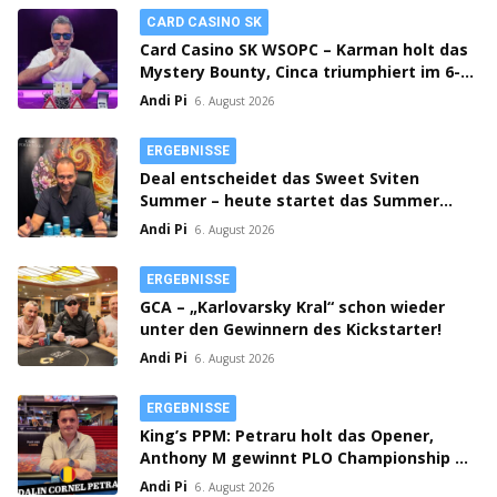
CARD CASINO SK
Card Casino SK WSOPC – Karman holt das
Mystery Bounty, Cinca triumphiert im 6-
Max!
Andi Pi
6. August 2026
ERGEBNISSE
Deal entscheidet das Sweet Sviten
Summer – heute startet das Summer
Open Bounty!
Andi Pi
6. August 2026
ERGEBNISSE
GCA – „Karlovarsky Kral“ schon wieder
unter den Gewinnern des Kickstarter!
Andi Pi
6. August 2026
ERGEBNISSE
King’s PPM: Petraru holt das Opener,
Anthony M gewinnt PLO Championship –
Prag spielt Flight 1C Million Crown!
Andi Pi
6. August 2026