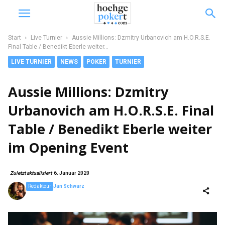
Start
Live Turnier
Aussie Millions: Dzmitry Urbanovich am H.O.R.S.E.
Final Table / Benedikt Eberle weiter...
LIVE TURNIER
NEWS
POKER
TURNIER
Aussie Millions: Dzmitry
Urbanovich am H.O.R.S.E. Final
Table / Benedikt Eberle weiter
im Opening Event
Zuletzt aktualisiert
6. Januar 2020
Redakteur
Jan Schwarz