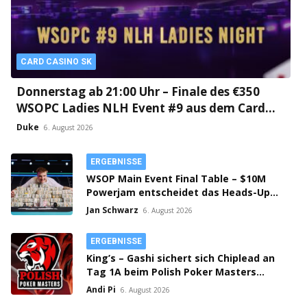
CARD CASINO SK
Donnerstag ab 21:00 Uhr – Finale des €350
WSOPC Ladies NLH Event #9 aus dem Card
Casino SK!
Duke
6. August 2026
ERGEBNISSE
WSOP Main Event Final Table – $10M
Powerjam entscheidet das Heads-Up
zwischen Jumalon und Saaskilahti!
Jan Schwarz
6. August 2026
ERGEBNISSE
King’s – Gashi sichert sich Chiplead an
Tag 1A beim Polish Poker Masters
Mystery Bounty!
Andi Pi
6. August 2026