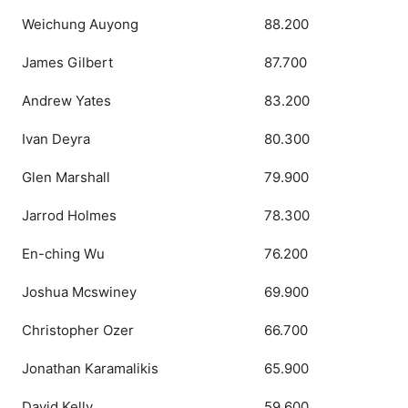
Weichung Auyong
88.200
James Gilbert
87.700
Andrew Yates
83.200
Ivan Deyra
80.300
Glen Marshall
79.900
Jarrod Holmes
78.300
En-ching Wu
76.200
Joshua Mcswiney
69.900
Christopher Ozer
66.700
Jonathan Karamalikis
65.900
David Kelly
59.600