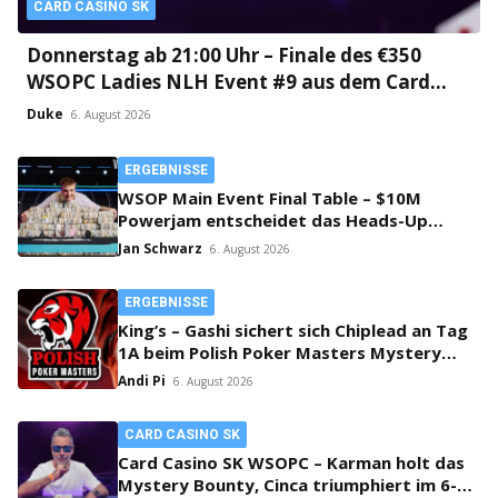
CARD CASINO SK
Donnerstag ab 21:00 Uhr – Finale des €350
WSOPC Ladies NLH Event #9 aus dem Card
Casino SK!
Duke
6. August 2026
ERGEBNISSE
WSOP Main Event Final Table – $10M
Powerjam entscheidet das Heads-Up
zwischen Jumalon und Saaskilahti!
Jan Schwarz
6. August 2026
ERGEBNISSE
King’s – Gashi sichert sich Chiplead an Tag
1A beim Polish Poker Masters Mystery
Bounty!
Andi Pi
6. August 2026
CARD CASINO SK
Card Casino SK WSOPC – Karman holt das
Mystery Bounty, Cinca triumphiert im 6-