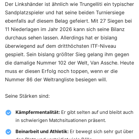
Der Linkshänder ist ähnlich wie Trungelliti ein typischer
Sandplatzspieler und hat seine beiden Turniersiege
ebenfalls auf diesem Belag gefeiert. Mit 27 Siegen bei
11 Niederlagen im Jahr 2026 kann sich seine Bilanz
durchaus sehen lassen. Allerdings hat er bislang
überwiegend auf dem dritthöchsten ITF-Niveau
gespielt. Sein bislang größter Sieg gelang ihm gegen
die damalige Nummer 102 der Welt, Van Assche. Heute
muss er diesen Erfolg noch toppen, wenn er die
Nummer 86 der Weltrangliste besiegen will.
Seine Stärken sind:
Kämpfermentalität:
Er gibt selten auf und bleibt auch
in schwierigen Matchsituationen präsent.
Beinarbeit und Athletik:
Er bewegt sich sehr gut über