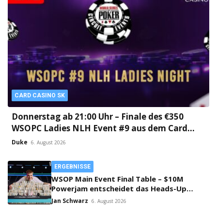
CARD CASINO SK
Donnerstag ab 21:00 Uhr – Finale des €350
WSOPC Ladies NLH Event #9 aus dem Card
Casino SK!
Duke
6. August 2026
ERGEBNISSE
WSOP Main Event Final Table – $10M
Powerjam entscheidet das Heads-Up
zwischen Jumalon und Saaskilahti!
Jan Schwarz
6. August 2026