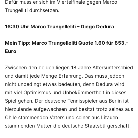
Dafür muss er sich im Viertelfinale gegen Marco
Trungelliti durchsetzen.
16:30 Uhr Marco Trungelleliti – Diego Dedura
Mein Tipp: Marco Trungelleliti Quote 1.60 für 853,-
Euro
Zwischen den beiden liegen 18 Jahre Altersunterschied
und damit jede Menge Erfahrung. Das muss jedoch
nicht unbedingt etwas bedeuten, denn Dedura wird
mit viel Optimismus und Unbekümmertheit in dieses
Spiel gehen. Der deutsche Tennisspieler aus Berlin ist
hierzulande aufgewachsen und besitzt trotz seines aus
Chile stammenden Vaters und seiner aus Litauen
stammenden Mutter die deutsche Staatsbürgerschaft.