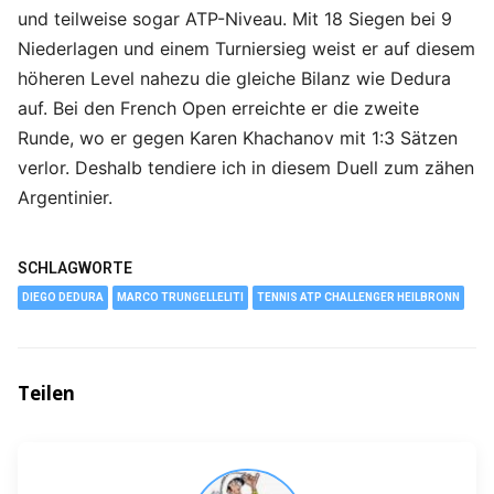
und teilweise sogar ATP-Niveau. Mit 18 Siegen bei 9
Niederlagen und einem Turniersieg weist er auf diesem
höheren Level nahezu die gleiche Bilanz wie Dedura
auf. Bei den French Open erreichte er die zweite
Runde, wo er gegen Karen Khachanov mit 1:3 Sätzen
verlor. Deshalb tendiere ich in diesem Duell zum zähen
Argentinier.
SCHLAGWORTE
DIEGO DEDURA
MARCO TRUNGELLELITI
TENNIS ATP CHALLENGER HEILBRONN
Teilen