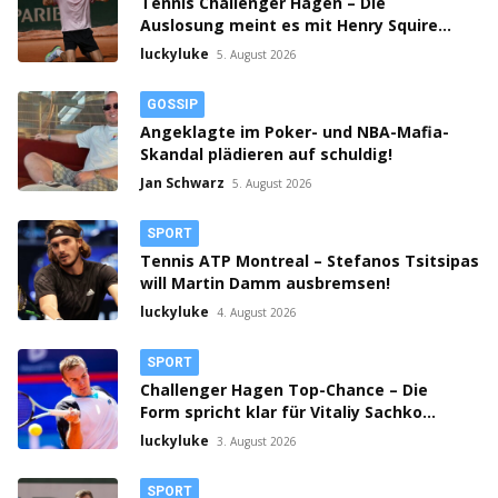
Tennis Challenger Hagen – Die
Auslosung meint es mit Henry Squire
gut!
luckyluke
5. August 2026
GOSSIP
Angeklagte im Poker- und NBA-Mafia-
Skandal plädieren auf schuldig!
Jan Schwarz
5. August 2026
SPORT
Tennis ATP Montreal – Stefanos Tsitsipas
will Martin Damm ausbremsen!
luckyluke
4. August 2026
SPORT
Challenger Hagen Top-Chance – Die
Form spricht klar für Vitaliy Sachko
gegen Lorenzo Guistino!
luckyluke
3. August 2026
SPORT