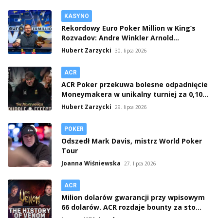
KASYNO
Rekordowy Euro Poker Million w King’s
Rozvadov: Andre Winkler Arnold
wygrywa po 16-godzinnym maratonie
Hubert Zarzycki
30. lipca 2026
ACR
ACR Poker przekuwa bolesne odpadnięcie
Moneymakera w unikalny turniej za 0,10
USD
Hubert Zarzycki
29. lipca 2026
POKER
Odszedł Mark Davis, mistrz World Poker
Tour
Joanna Wiśniewska
27. lipca 2026
ACR
Milion dolarów gwarancji przy wpisowym
66 dolarów. ACR rozdaje bounty za sto
tysięcy