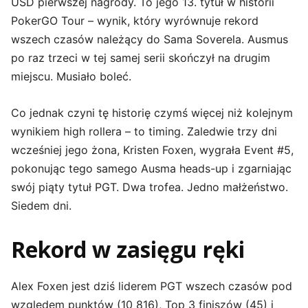
USD pierwszej nagrody. To jego 13. tytuł w historii
PokerGO Tour – wynik, który wyrównuje rekord
wszech czasów należący do Sama Soverela. Ausmus
po raz trzeci w tej samej serii skończył na drugim
miejscu. Musiało boleć.
Co jednak czyni tę historię czymś więcej niż kolejnym
wynikiem high rollera – to timing. Zaledwie trzy dni
wcześniej jego żona, Kristen Foxen, wygrała Event #5,
pokonując tego samego Ausma heads-up i zgarniając
swój piąty tytuł PGT. Dwa trofea. Jedno małżeństwo.
Siedem dni.
Rekord w zasięgu ręki
Alex Foxen jest dziś liderem PGT wszech czasów pod
względem punktów (10 816), Top 3 finiszów (45) i