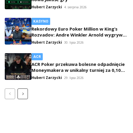
Hubert Zarzycki
4. sierpnia 2026
KASYNO
Rekordowy Euro Poker Million w King’s
Rozvadov: Andre Winkler Arnold wygrywa
po 16-godzinnym maratonie
Hubert Zarzycki
30. lipca 2026
ACR
ACR Poker przekuwa bolesne odpadnięcie
Moneymakera w unikalny turniej za 0,10
USD
Hubert Zarzycki
29. lipca 2026