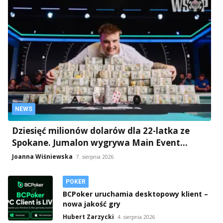
NEWS
Dziesięć milionów dolarów dla 22-latka ze
Spokane. Jumalon wygrywa Main Event
WSOP 2026
Joanna Wiśniewska
7. sierpnia 2026
POKER
BCPoker uruchamia desktopowy klient –
nowa jakość gry
Hubert Zarzycki
4. sierpnia 2026