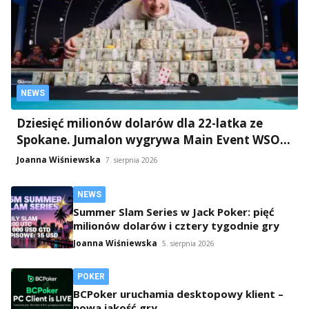
NEWS
Dziesięć milionów dolarów dla 22-latka ze
Spokane. Jumalon wygrywa Main Event WSOP
2026
Joanna Wiśniewska
7. sierpnia 2026
NEWS
Summer Slam Series w Jack Poker: pięć
milionów dolarów i cztery tygodnie gry
Joanna Wiśniewska
5. sierpnia 2026
POKER
BCPoker uruchamia desktopowy klient –
nowa jakość gry