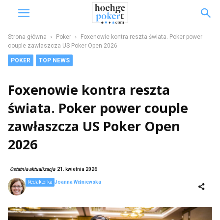
Strona główna
Poker
Foxenowie kontra reszta świata. Poker power
couple zawłaszcza US Poker Open 2026
POKER
TOP NEWS
Foxenowie kontra reszta
świata. Poker power couple
zawłaszcza US Poker Open
2026
Ostatnia aktualizacja
21. kwietnia 2026
Redaktorka
Joanna Wiśniewska