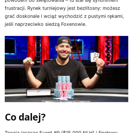
powodem do świętowania – tu stał się synonimem
frustracji. Rynek turniejowy jest bezlitosny: możesz
grać doskonale i wciąż wychodzić z pustymi rękami,
jeśli naprzeciwko siedzą Foxenowie.
Co dalej?
Trwają jeszcze Event #9 ($15 000 NLH) i finałowy