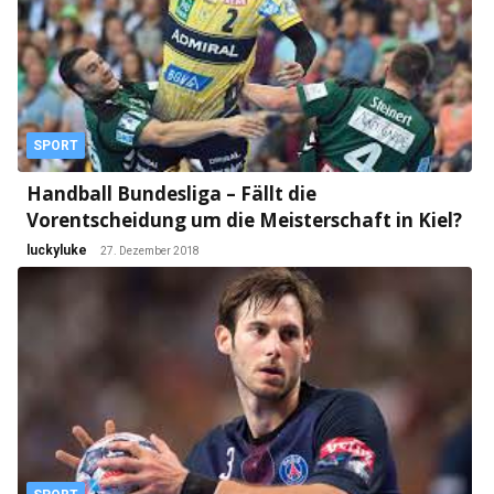
SPORT
Handball Bundesliga – Fällt die
Vorentscheidung um die Meisterschaft in Kiel?
luckyluke
27. Dezember 2018