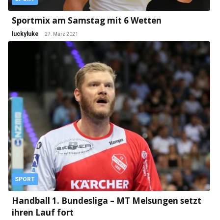
Sportmix am Samstag mit 6 Wetten
luckyluke
27. März 2021
SPORT
Handball 1. Bundesliga – MT Melsungen setzt
ihren Lauf fort