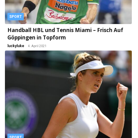
SPORT
Handball HBL und Tennis Miami – Frisch Auf
Göppingen in Topform
luckyluke
4. April 2021
SPORT