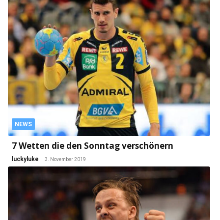
NEWS
7 Wetten die den Sonntag verschönern
luckyluke
3. November 2019