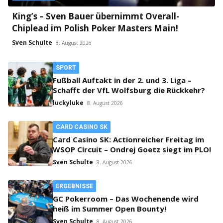
King’s – Sven Bauer übernimmt Overall-
Chiplead im Polish Poker Masters Main!
Sven Schulte
8. August 2026
SPORT
Fußball Auftakt in der 2. und 3. Liga –
Schafft der VfL Wolfsburg die Rückkehr?
luckyluke
8. August 2026
CARD CASINO SK
Card Casino SK: Actionreicher Freitag im
WSOP Circuit – Ondrej Goetz siegt im PLO!
Sven Schulte
8. August 2026
ERGEBNISSE
GC Pokerroom – Das Wochenende wird
heiß im Summer Open Bounty!
Sven Schulte
8. August 2026