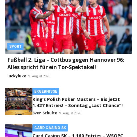
SPORT
Fußball 2. Liga – Cottbus gegen Hannover 96:
Alles spricht für ein Tor-Spektakel!
luckyluke
9. August 2026
ERGEBNISSE
King’s Polish Poker Masters – Bis jetzt
1.427 Entries! – Sonntag „Last Chance“!
Sven Schulte
9. August 2026
CARD CASINO SK
Card Casino SK – 1.160 Entries – WSOPC