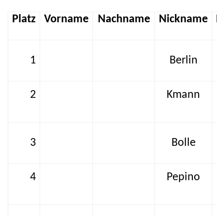
Platz
Vorname
Nachname
Nickname
1
Berlin
2
Kmann
3
Bolle
4
Pepino