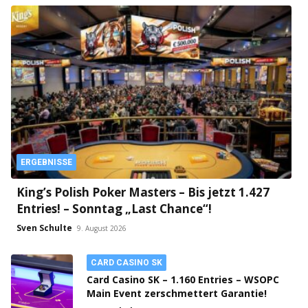
ERGEBNISSE
King’s Polish Poker Masters – Bis jetzt 1.427
Entries! – Sonntag „Last Chance“!
Sven Schulte
9. August 2026
CARD CASINO SK
Card Casino SK – 1.160 Entries – WSOPC
Main Event zerschmettert Garantie!