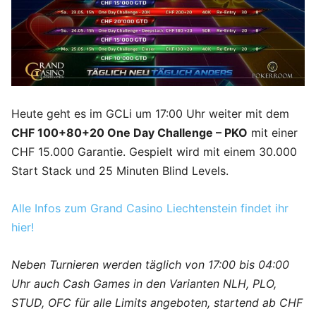
Heute geht es im GCLi um 17:00 Uhr weiter mit dem
CHF 100+80+20 One Day Challenge – PKO
mit einer
CHF 15.000 Garantie. Gespielt wird mit einem 30.000
Start Stack und 25 Minuten Blind Levels.
Alle Infos zum Grand Casino Liechtenstein findet ihr
hier!
Neben Turnieren werden täglich von 17:00 bis 04:00
Uhr auch Cash Games in den Varianten NLH, PLO,
STUD, OFC für alle Limits angeboten, startend ab CHF