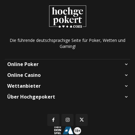
Die führende deutschsprachige Seite für Poker, Wetten und
Gaming!
Online Poker
Online Casino
Wettanbieter
Über Hochgepokert