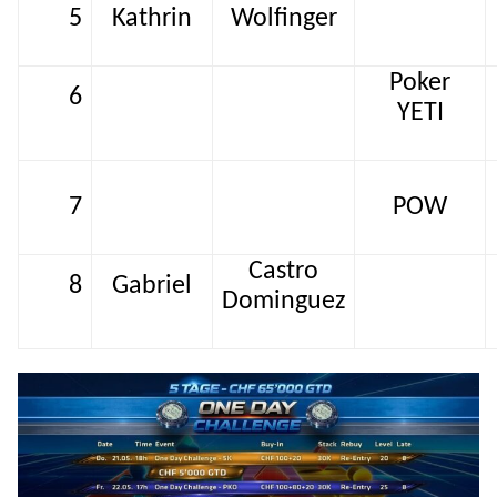
5
Kathrin
Wolfinger
Poker
6
YETI
7
POW
Castro
8
Gabriel
Dominguez