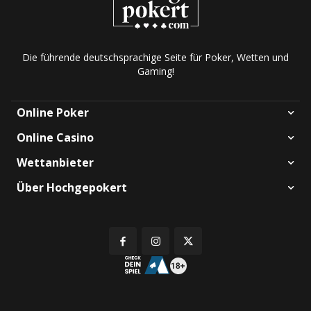
Die führende deutschsprachige Seite für Poker, Wetten und
Gaming!
Online Poker
Online Casino
Wettanbieter
Über Hochgepokert