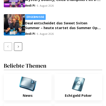
Max!
Andi Pi
6. August 2026
ERGEBNISSE
Deal entscheidet das Sweet Sviten
Summer – heute startet das Summer Open
Bounty!
Andi Pi
6. August 2026
Beliebte Themen
News
Echtgeld Poker