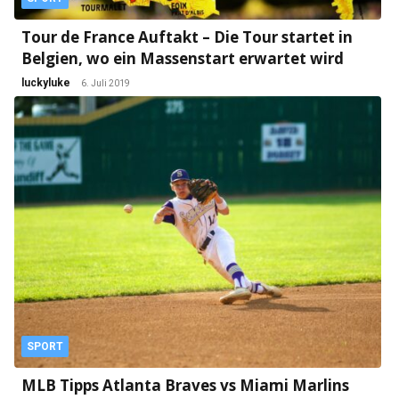
Tour de France Auftakt – Die Tour startet in
Belgien, wo ein Massenstart erwartet wird
luckyluke
6. Juli 2019
SPORT
MLB Tipps Atlanta Braves vs Miami Marlins