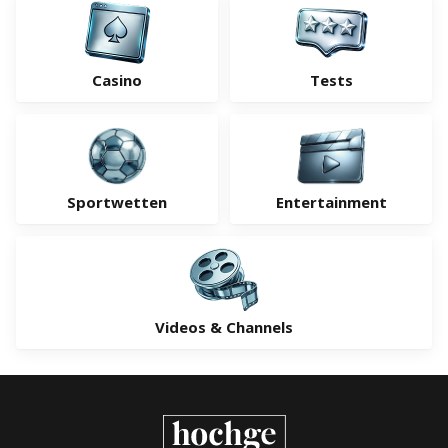
Casino
Tests
Sportwetten
Entertainment
Videos & Channels