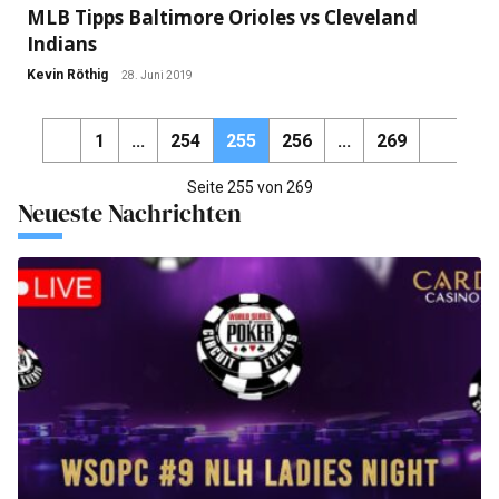
MLB Tipps Baltimore Orioles vs Cleveland
Indians
Kevin Röthig
28. Juni 2019
1
...
254
255
256
...
269
Seite 255 von 269
Neueste Nachrichten