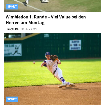
SPORT
Wimbledon 1. Runde – Viel Value bei den
Herren am Montag
luckyluke
30. Juni 2019
SPORT