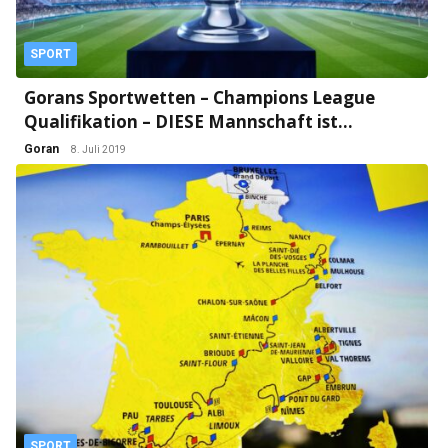
SPORT
Gorans Sportwetten – Champions League
Qualifikation – DIESE Mannschaft ist
brandgefährlich!
Goran
8. Juli 2019
SPORT