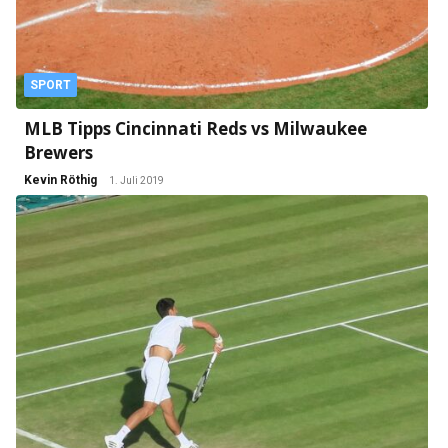
SPORT
MLB Tipps Cincinnati Reds vs Milwaukee
Brewers
Kevin Röthig
1. Juli 2019