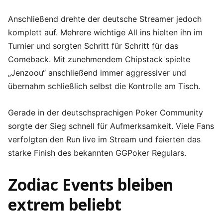
Anschließend drehte der deutsche Streamer jedoch
komplett auf. Mehrere wichtige All ins hielten ihn im
Turnier und sorgten Schritt für Schritt für das
Comeback. Mit zunehmendem Chipstack spielte
„Jenzoou“ anschließend immer aggressiver und
übernahm schließlich selbst die Kontrolle am Tisch.
Gerade in der deutschsprachigen Poker Community
sorgte der Sieg schnell für Aufmerksamkeit. Viele Fans
verfolgten den Run live im Stream und feierten das
starke Finish des bekannten GGPoker Regulars.
Zodiac Events bleiben
extrem beliebt