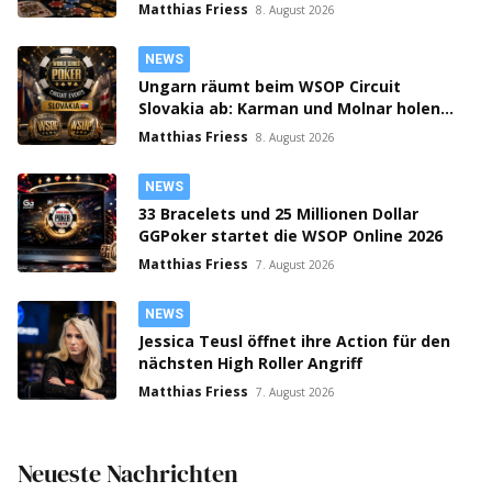
Matthias Friess
8. August 2026
NEWS
Ungarn räumt beim WSOP Circuit
Slovakia ab: Karman und Molnar holen
die Ringe
Matthias Friess
8. August 2026
NEWS
33 Bracelets und 25 Millionen Dollar
GGPoker startet die WSOP Online 2026
Matthias Friess
7. August 2026
NEWS
Jessica Teusl öffnet ihre Action für den
nächsten High Roller Angriff
Matthias Friess
7. August 2026
Neueste Nachrichten