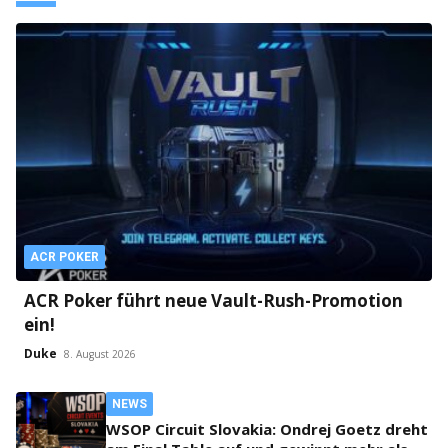
ACR POKER
ACR Poker führt neue Vault-Rush-Promotion
ein!
Duke
8. August 2026
NEWS
WSOP Circuit Slovakia: Ondrej Goetz dreht