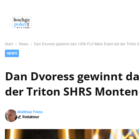
NEWS
ONLINE POKER
CASINO
ÜBE
Start
News
Dan Dvoress gewinnt das 100k PLO Main Event bei der Triton S
NEWS
Dan Dvoress gewinnt da
der Triton SHRS Monten
Matthias Friess
Redakteur