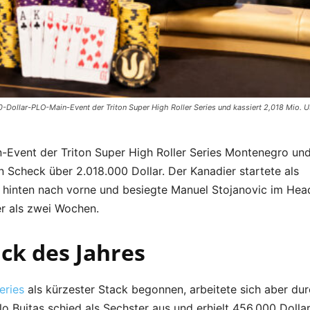
-Dollar-PLO-Main-Event der Triton Super High Roller Series und kassiert 2,018 Mio. U
-Event der Triton Super High Roller Series Montenegro un
en Scheck über 2.018.000 Dollar. Der Kanadier startete als
n hinten nach vorne und besiegte Manuel Stojanovic im Hea
er als zwei Wochen.
ck des Jahres
eries
als kürzester Stack begonnen, arbeitete sich aber du
o Bujtas schied als Sechster aus und erhielt 456.000 Dollar