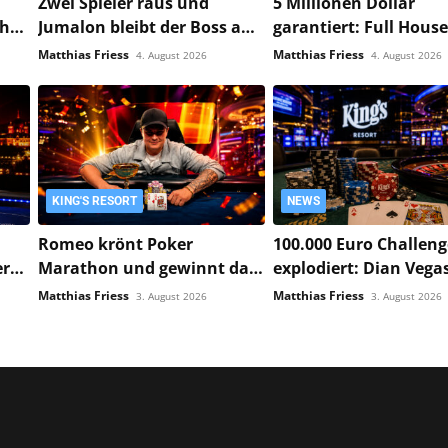
Zwei Spieler raus und
5 Millionen Dollar
sh
Jumalon bleibt der Boss am
garantiert: Full House
WSOP Final Table
Crypto startet riesige
Matthias Friess
Matthias Friess
4. August 2026
4. August 2026
Poker August
KING'S RESORT
NEWS
Romeo krönt Poker
100.000 Euro Challeng
er
Marathon und gewinnt das
explodiert: Dian Vegas
r
GCCOP Main Event
im King’s einen Trau
Matthias Friess
Matthias Friess
3. August 2026
3. August 2026
hin