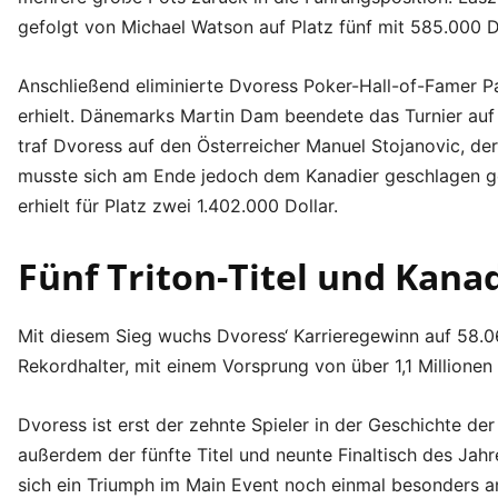
gefolgt von Michael Watson auf Platz fünf mit 585.000 Do
Anschließend eliminierte Dvoress Poker-Hall-of-Famer Pa
erhielt. Dänemarks Martin Dam beendete das Turnier au
traf Dvoress auf den Österreicher Manuel Stojanovic, der
musste sich am Ende jedoch dem Kanadier geschlagen g
erhielt für Platz zwei 1.402.000 Dollar.
Fünf Triton-Titel und Kana
Mit diesem Sieg wuchs Dvoress‘ Karrieregewinn auf 58.0
Rekordhalter, mit einem Vorsprung von über 1,1 Millionen
Dvoress ist erst der zehnte Spieler in der Geschichte de
außerdem der fünfte Titel und neunte Finaltisch des Ja
sich ein Triumph im Main Event noch einmal besonders an