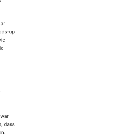
lar
eads-up
vic
ic
r-
 war
s, dass
en.