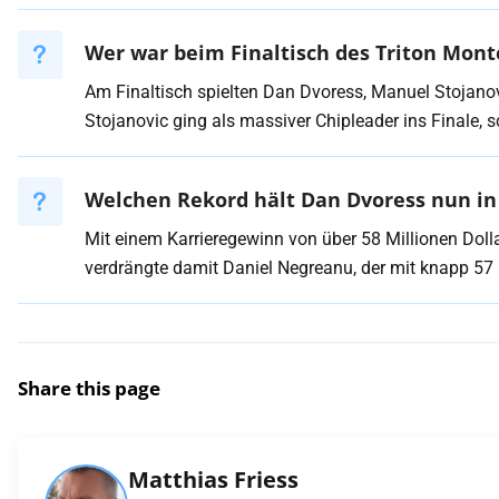
Wer war beim Finaltisch des Triton Mon
Am Finaltisch spielten Dan Dvoress, Manuel Stojanov
Stojanovic ging als massiver Chipleader ins Finale, s
Welchen Rekord hält Dan Dvoress nun i
Mit einem Karrieregewinn von über 58 Millionen Dol
verdrängte damit Daniel Negreanu, der mit knapp 57 M
Share this page
Matthias Friess