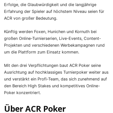
Erfolge, die Glaubwürdigkeit und die langjährige
Erfahrung der Spieler auf höchstem Niveau seien für
ACR von großer Bedeutung.
Künftig werden Foxen, Hunichen und Kornuth bei
großen Online-Turnierserien, Live-Events, Content-
Projekten und verschiedenen Werbekampagnen rund
um die Plattform zum Einsatz kommen.
Mit den drei Verpflichtungen baut ACR Poker seine
Ausrichtung auf hochklassiges Turnierpoker weiter aus
und verstärkt ein Profi-Team, das sich zunehmend auf
den Bereich High Stakes und kompetitives Online-
Poker konzentriert.
Über ACR Poker