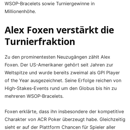
WSOP-Bracelets sowie Turniergewinne in
Millionenhöhe.
Alex Foxen verstärkt die
Turnierfraktion
Zu den prominentesten Neuzugängen zählt Alex
Foxen. Der US-Amerikaner gehört seit Jahren zur
Weltspitze und wurde bereits zweimal als GPI Player
of the Year ausgezeichnet. Seine Erfolge reichen von
High-Stakes-Events rund um den Globus bis hin zu
mehreren WSOP-Bracelets.
Foxen erklärte, dass ihn insbesondere der kompetitive
Charakter von ACR Poker überzeugt habe. Gleichzeitig
sieht er auf der Plattform Chancen für Spieler aller