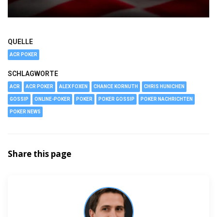
QUELLE
ACR POKER
SCHLAGWORTE
ACR
ACR POKER
ALEX FOXEN
CHANCE KORNUTH
CHRIS HUNICHEN
GOSSIP
ONLINE-POKER
POKER
POKER GOSSIP
POKER NACHRICHTEN
POKER NEWS
Share this page