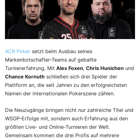
ACR Poker
setzt beim Ausbau seines
Markenbotschafter-Teams auf geballte
Turniererfahrung. Mit
Alex Foxen
,
Chris Hunichen
und
Chance Kornuth
schließen sich drei Spieler der
Plattform an, die seit Jahren zu den erfolgreichsten
Namen der internationalen Pokerszene zählen.
Die Neuzugänge bringen nicht nur zahlreiche Titel und
WSOP-Erfolge mit, sondern auch Erfahrung aus den
größten Live- und Online-Turnieren der Welt.
Gemeinsam kommen die drei Profis auf mehrere