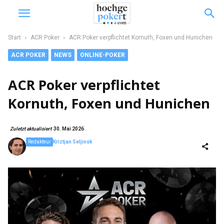
Start
ACR Poker
ACR Poker verpflichtet Kornuth, Foxen und Hunichen
ACR POKER
NEWS
ONLINE-POKER
ACR Poker verpflichtet
Kornuth, Foxen und Hunichen
Zuletzt aktualisiert
30. Mai 2026
Redakteur
Kriztjan Seljinsk