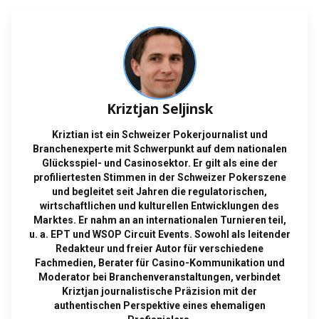
Kriztjan Seljinsk
Kriztian ist ein Schweizer Pokerjournalist und
Branchenexperte mit Schwerpunkt auf dem nationalen
Glücksspiel- und Casinosektor. Er gilt als eine der
profiliertesten Stimmen in der Schweizer Pokerszene
und begleitet seit Jahren die regulatorischen,
wirtschaftlichen und kulturellen Entwicklungen des
Marktes. Er nahm an an internationalen Turnieren teil,
u. a. EPT und WSOP Circuit Events. Sowohl als leitender
Redakteur und freier Autor für verschiedene
Fachmedien, Berater für Casino-Kommunikation und
Moderator bei Branchenveranstaltungen, verbindet
Kriztjan journalistische Präzision mit der
authentischen Perspektive eines ehemaligen