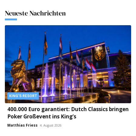
Neueste Nachrichten
KING'S RESORT
400.000 Euro garantiert: Dutch Classics bringen
Poker Großevent ins King’s
Matthias Friess
4. August 2026