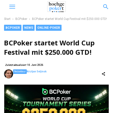
Start
BCPoker
BCPoker startet World Cup Festival mit $250.000 GTD!
BCPOKER
NEWS
ONLINE-POKER
BCPoker startet World Cup
Festival mit $250.000 GTD!
Zuletzt aktualisiert
10. Juni 2026
Redakteur
Kriztjan Seljinsk