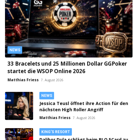
NEWS
33 Bracelets und 25 Millionen Dollar GGPoker
startet die WSOP Online 2026
Matthias Friess
7. August 2026
NEWS
Jessica Teusl öffnet ihre Action für den
nächsten High Roller Angriff
Matthias Friess
7. August 2026
KING'S RESORT
Dalibor Dula schlägt beim PLO 5Card zu