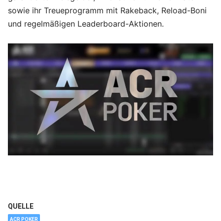
sowie ihr Treueprogramm mit Rakeback, Reload-Boni
und regelmäßigen Leaderboard-Aktionen.
QUELLE
ACR POKER