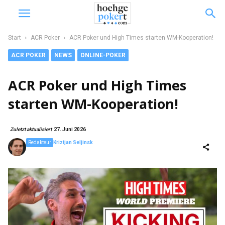
Start
ACR Poker
ACR Poker und High Times starten WM-Kooperation!
ACR POKER
NEWS
ONLINE-POKER
ACR Poker und High Times
starten WM-Kooperation!
Zuletzt aktualisiert
27. Juni 2026
Redakteur
Kriztjan Seljinsk