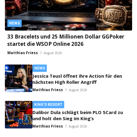
NEWS
33 Bracelets und 25 Millionen Dollar GGPoker
startet die WSOP Online 2026
Matthias Friess
7. August 2026
NEWS
Jessica Teusl öffnet ihre Action für den
nächsten High Roller Angriff
Matthias Friess
7. August 2026
KING'S RESORT
Dalibor Dula schlägt beim PLO 5Card zu
und holt den Sieg im King’s
Matthias Friess
7. August 2026