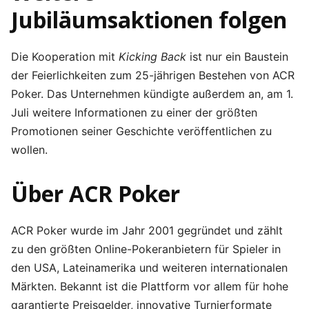
Jubiläumsaktionen folgen
Die Kooperation mit
Kicking Back
ist nur ein Baustein
der Feierlichkeiten zum 25-jährigen Bestehen von ACR
Poker. Das Unternehmen kündigte außerdem an, am 1.
Juli weitere Informationen zu einer der größten
Promotionen seiner Geschichte veröffentlichen zu
wollen.
Über ACR Poker
ACR Poker wurde im Jahr 2001 gegründet und zählt
zu den größten Online-Pokeranbietern für Spieler in
den USA, Lateinamerika und weiteren internationalen
Märkten. Bekannt ist die Plattform vor allem für hohe
garantierte Preisgelder, innovative Turnierformate