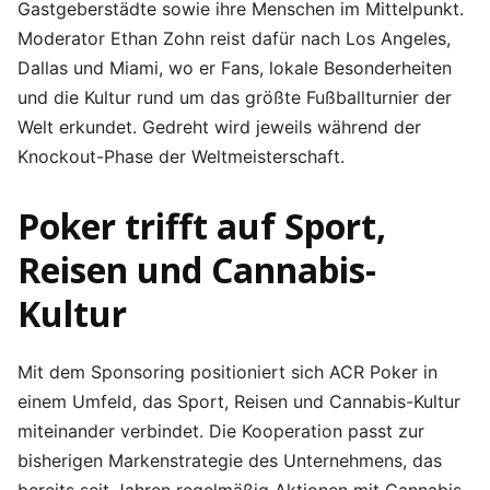
Gastgeberstädte sowie ihre Menschen im Mittelpunkt.
Moderator Ethan Zohn reist dafür nach Los Angeles,
Dallas und Miami, wo er Fans, lokale Besonderheiten
und die Kultur rund um das größte Fußballturnier der
Welt erkundet. Gedreht wird jeweils während der
Knockout-Phase der Weltmeisterschaft.
Poker trifft auf Sport,
Reisen und Cannabis-
Kultur
Mit dem Sponsoring positioniert sich ACR Poker in
einem Umfeld, das Sport, Reisen und Cannabis-Kultur
miteinander verbindet. Die Kooperation passt zur
bisherigen Markenstrategie des Unternehmens, das