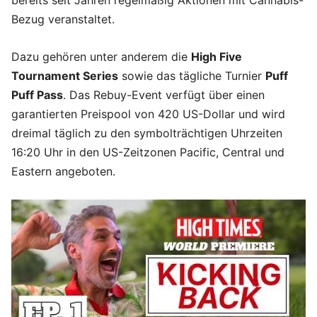
bereits seit Jahren regelmäßig Aktionen mit Cannabis-
Bezug veranstaltet.
Dazu gehören unter anderem die
High Five
Tournament Series
sowie das tägliche Turnier
Puff
Puff Pass
. Das Rebuy-Event verfügt über einen
garantierten Preispool von 420 US-Dollar und wird
dreimal täglich zu den symbolträchtigen Uhrzeiten
16:20 Uhr in den US-Zeitzonen Pacific, Central und
Eastern angeboten.