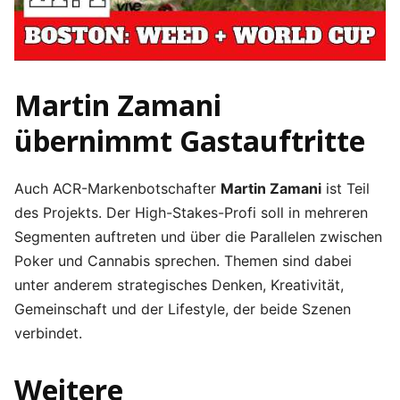
Martin Zamani
übernimmt Gastauftritte
Auch ACR-Markenbotschafter
Martin Zamani
ist Teil
des Projekts. Der High-Stakes-Profi soll in mehreren
Segmenten auftreten und über die Parallelen zwischen
Poker und Cannabis sprechen. Themen sind dabei
unter anderem strategisches Denken, Kreativität,
Gemeinschaft und der Lifestyle, der beide Szenen
verbindet.
Weitere